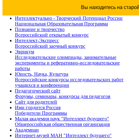
Вы находитесь на старо
Интеллектуально - Творческий Потенциал России
Национальная Образовательная Программа
Познание и творчество
Всероссийский открытый конкурс
Интеллект-Экспресс
Всероссийский заочный конкурс
Эврикум
Исследовательские олимпиады, занимательные
эксперименты и реферативно-исследовательские
работы
Юность, Наука, Культура
Всероссийские конкурсы исследовательских работ
учащихся и конференции
Педагогический сайт
Форумы, семинары, конкурсы для педагогов
Сайт для родителей
Ими гордится Россия
Победители Программы
Малая академия наук "Интеллект будущего"
Общероссийская общественная организация
Академиан
Интернет-музей МАН "Интеллект будущего"