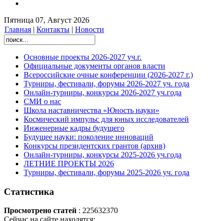
Пятница 07, Август 2026
Главная
|
Контакты
|
Новости
Основные проекты 2026-2027 уч.г.
Официальные документы органов власти
Всероссийские очные конференции (2026-2027 г.)
Турниры, фестивали, форумы 2026-2027 уч. года
Онлайн-турниры, конкурсы 2026-2027 уч.года
СМИ о нас
Школа наставничества «Юность науки»
Космический импульс для юных исследователей
Инженерные кадры будущего
Будущее науки: поколение инноваций
Конкурсы президентских грантов (архив)
Онлайн-турниры, конкурсы 2025-2026 уч.года
ЛЕТНИЕ ПРОЕКТЫ 2026
Турниры, фестивали, форумы 2025-2026 уч. года
Статистика
Просмотрено статей
: 225632370
Сейчас на сайте находятся: