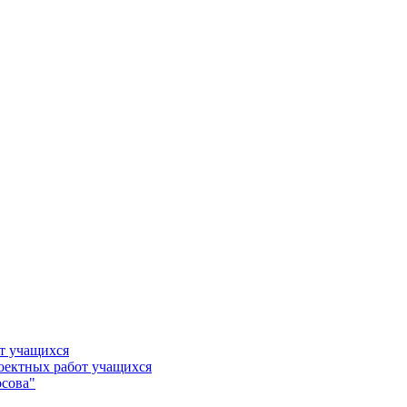
т учащихся
роектных работ учащихся
сова"