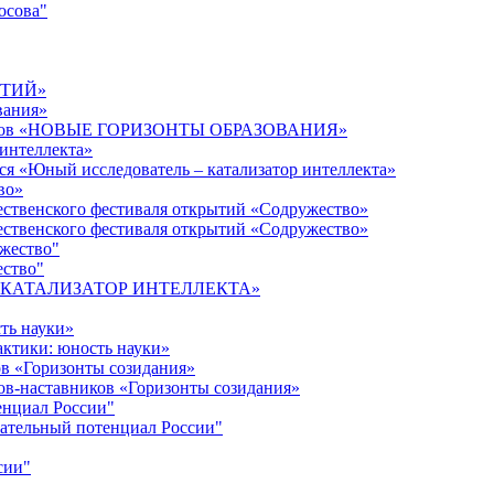
осова"
ЫТИЙ»
вания»
дагогов «НОВЫЕ ГОРИЗОНТЫ ОБРАЗОВАНИЯ»
 интеллекта»
ся «Юный исследователь – катализатор интеллекта»
во»
ественского фестиваля открытий «Содружество»
ественского фестиваля открытий «Содружество»
ужество"
ество"
кта «КАТАЛИЗАТОР ИНТЕЛЛЕКТА»
ть науки»
ктики: юность науки»
ов «Горизонты созидания»
ов-наставников «Горизонты созидания»
енциал России"
ательный потенциал России"
сии"