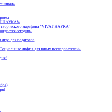
тенциал»
роект
AT НАУКА!»
о-творческого марафона "VIVAT НАУКА"
ождается сегодня»
 игра для педагогов
«Cоциальные лифты для юных исследователей»
дня"
ября)
ря)
ы