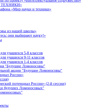
й по проекту «Интеллектуальное содружество»
 И ТЕХНИКИ»
рафона «Мир науки и техники»
совы из нашей школы»
есь: они выбирают науку!»
ы
ля учащихся 5-8 классов
ля учащихся 9-11 классов
ля учащихся 1-4 классов
кция "Будущие Ломоносовы"
ельной акции "Будущие Ломоносовы"
нциал России»
ссия)
ческий потенциал России» (2-й сессии)
ики будущих Ломоносовых"
Ломоносовых"
оекты