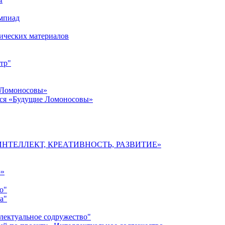
импиад
ических материалов
тр"
 Ломоносовы»
хся «Будущие Ломоносовы»
мы «ИНТЕЛЛЕКТ, КРЕАТИВНОСТЬ, РАЗВИТИЕ»
о»
о"
а"
лектуальное содружество"