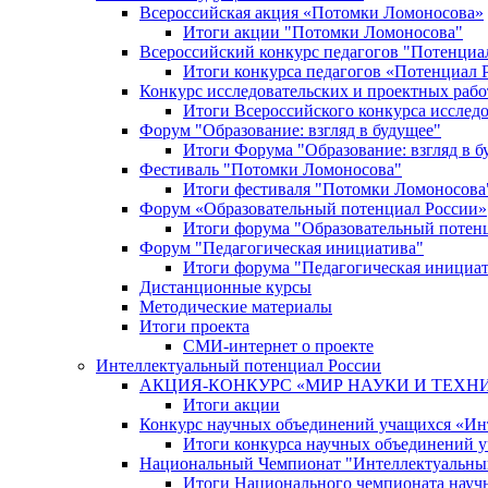
Всероссийская акция «Потомки Ломоносова»
Итоги акции "Потомки Ломоносова"
Всероссийский конкурс педагогов "Потенциа
Итоги конкурса педагогов «Потенциал 
Конкурс исследовательских и проектных рабо
Итоги Всероссийского конкурса исслед
Форум "Образование: взгляд в будущее"
Итоги Форума "Образование: взгляд в б
Фестиваль "Потомки Ломоносова"
Итоги фестиваля "Потомки Ломоносова
Форум «Образовательный потенциал России»
Итоги форума "Образовательный потен
Форум "Педагогическая инициатива"
Итоги форума "Педагогическая инициа
Дистанционные курсы
Методические материалы
Итоги проекта
СМИ-интернет о проекте
Интеллектуальный потенциал России
АКЦИЯ-КОНКУРС «МИР НАУКИ И ТЕХН
Итоги акции
Конкурс научных объединений учащихся «Ин
Итоги конкурса научных объединений 
Национальный Чемпионат "Интеллектуальны
Итоги Национального чемпионата науч