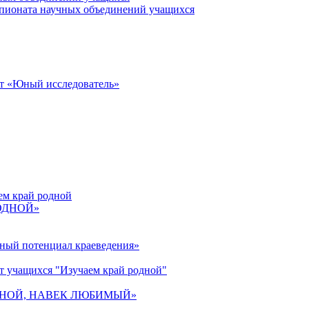
пионата научных объединений учащихся
от «Юный исследователь»
ем край родной
РОДНОЙ»
ьный потенциал краеведения»
т учащихся "Изучаем край родной"
 РОДНОЙ, НАВЕК ЛЮБИМЫЙ»