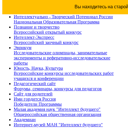
Вы находитесь на старо
Интеллектуально - Творческий Потенциал России
Национальная Образовательная Программа
Познание и творчество
Всероссийский открытый конкурс
Интеллект-Экспресс
Всероссийский заочный конкурс
Эврикум
Исследовательские олимпиады, занимательные
эксперименты и реферативно-исследовательские
работы
Юность, Наука, Культура
Всероссийские конкурсы исследовательских работ
учащихся и конференции
Педагогический сайт
Форумы, семинары, конкурсы для педагогов
Сайт для родителей
Ими гордится Россия
Победители Программы
Малая академия наук "Интеллект будущего"
Общероссийская общественная организация
Академиан
Интернет-музей МАН "Интеллект будущего"