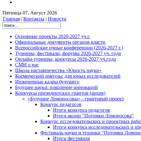
Пятница 07, Август 2026
Главная
|
Контакты
|
Новости
Основные проекты 2026-2027 уч.г.
Официальные документы органов власти
Всероссийские очные конференции (2026-2027 г.)
Турниры, фестивали, форумы 2026-2027 уч. года
Онлайн-турниры, конкурсы 2026-2027 уч.года
СМИ о нас
Школа наставничества «Юность науки»
Космический импульс для юных исследователей
Инженерные кадры будущего
Будущее науки: поколение инноваций
Конкурсы президентских грантов (архив)
«Будущие Ломоносовы» - грантовый проект
Конкурс педагогов
Итоги конкурса педагогов
Итоги акции "Потомки Ломоносова"
Конкурс исследовательских и проектных рабо
Итоги конкурса исследовательских и п
Фестиваль науки и техники "Потомки Ломоно
Итоги фестиваля