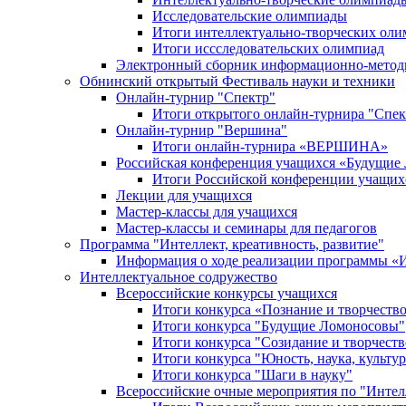
Исследовательские олимпиады
Итоги интеллектуально-творческих ол
Итоги иссследовательских олимпиад
Электронный сборник информационно-метод
Обнинский открытый Фестиваль науки и техники
Онлайн-турнир "Спектр"
Итоги открытого онлайн-турнира "Спек
Онлайн-турнир "Вершина"
Итоги онлайн-турнира «ВЕРШИНА»
Российская конференция учащихся «Будущие
Итоги Российской конференции учащи
Лекции для учащихся
Мастер-классы для учащихся
Мастер-классы и семинары для педагогов
Программа "Интеллект, креативность, развитие"
Информация о ходе реализации програм
Интеллектуальное содружество
Всероссийские конкурсы учащихся
Итоги конкурса «Познание и творчеств
Итоги конкурса "Будущие Ломоносовы"
Итоги конкурса "Созидание и творчеств
Итоги конкурса "Юность, наука, культур
Итоги конкурса "Шаги в науку"
Всероссийские очные мероприятия по "Интел