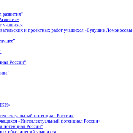
л развития"
Развития»
т учащихся
овательских и проектных работ учащихся «Будущие Ломоносовы
удущее"
"
циал России"
тива"
ИКИ»
теллектуальный потенциал России»
учащихся «Интеллектуальный потенциал России»
й потенциал России"
ных объединений учащихся