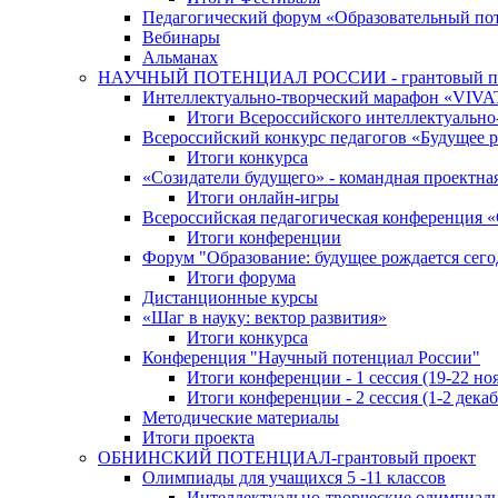
Педагогический форум «Образовательный по
Вебинары
Альманах
НАУЧНЫЙ ПОТЕНЦИАЛ РОССИИ - грантовый п
Интеллектуально-творческий марафон «VIV
Итоги Всероссийского интеллектуальн
Всероссийский конкурс педагогов «Будущее р
Итоги конкурса
«Cозидатели будущего» - командная проектная
Итоги онлайн-игры
Всероссийская педагогическая конференция 
Итоги конференции
Форум "Образование: будущее рождается сего
Итоги форума
Дистанционные курсы
«Шаг в науку: вектор развития»
Итоги конкурса
Конференция "Научный потенциал России"
Итоги конференции - 1 сессия (19-22 но
Итоги конференции - 2 сессия (1-2 декаб
Методические материалы
Итоги проекта
ОБНИНСКИЙ ПОТЕНЦИАЛ-грантовый проект
Олимпиады для учащихся 5 -11 классов
Интеллектуально-творческие олимпиад