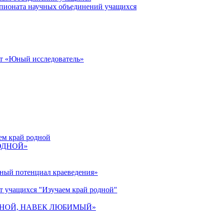
пионата научных объединений учащихся
от «Юный исследователь»
ем край родной
РОДНОЙ»
ьный потенциал краеведения»
т учащихся "Изучаем край родной"
 РОДНОЙ, НАВЕК ЛЮБИМЫЙ»