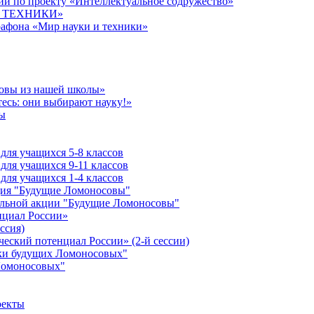
й по проекту «Интеллектуальное содружество»
 И ТЕХНИКИ»
рафона «Мир науки и техники»
совы из нашей школы»
есь: они выбирают науку!»
ы
ля учащихся 5-8 классов
ля учащихся 9-11 классов
ля учащихся 1-4 классов
кция "Будущие Ломоносовы"
ельной акции "Будущие Ломоносовы"
нциал России»
ссия)
ческий потенциал России» (2-й сессии)
ики будущих Ломоносовых"
Ломоносовых"
оекты