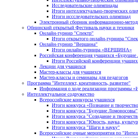
Исследовательские олимпиады
Итоги интеллектуально-творческих ол
Итоги иссследовательских олимпиад
Электронный сборник информационно-метод
Обнинский открытый Фестиваль науки и техники
Онлайн-турнир "Спектр"
Итоги открытого онлайн-турнира "Спек
Онлайн-турнир "Вершина"
Итоги онлайн-турнира «ВЕРШИНА»
Российская конференция учащихся «Будущие
Итоги Российской конференции учащи
Лекции для учащихся
Мастер-классы для учащихся
Мастер-классы и семинары для педагогов
Программа "Интеллект, креативность, развитие"
Информация о ходе реализации програм
Интеллектуальное содружество
Всероссийские конкурсы учащихся
Итоги конкурса «Познание и творчеств
Итоги конкурса "Будущие Ломоносовы"
Итоги конкурса "Созидание и творчеств
Итоги конкурса "Юность, наука, культур
Итоги конкурса "Шаги в науку"
Всероссийские очные мероприятия по "Интел