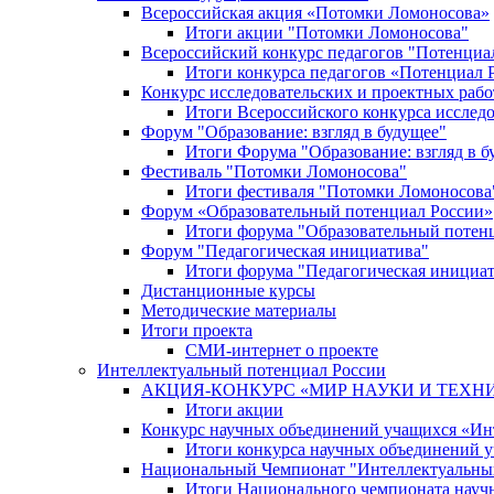
Всероссийская акция «Потомки Ломоносова»
Итоги акции "Потомки Ломоносова"
Всероссийский конкурс педагогов "Потенциа
Итоги конкурса педагогов «Потенциал 
Конкурс исследовательских и проектных рабо
Итоги Всероссийского конкурса исслед
Форум "Образование: взгляд в будущее"
Итоги Форума "Образование: взгляд в б
Фестиваль "Потомки Ломоносова"
Итоги фестиваля "Потомки Ломоносова
Форум «Образовательный потенциал России»
Итоги форума "Образовательный потен
Форум "Педагогическая инициатива"
Итоги форума "Педагогическая инициа
Дистанционные курсы
Методические материалы
Итоги проекта
СМИ-интернет о проекте
Интеллектуальный потенциал России
АКЦИЯ-КОНКУРС «МИР НАУКИ И ТЕХН
Итоги акции
Конкурс научных объединений учащихся «Ин
Итоги конкурса научных объединений 
Национальный Чемпионат "Интеллектуальны
Итоги Национального чемпионата науч