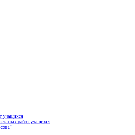
т учащихся
роектных работ учащихся
сова"