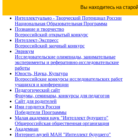
Вы находитесь на старо
Интеллектуально - Творческий Потенциал России
Национальная Образовательная Программа
Познание и творчество
Всероссийский открытый конкурс
Интеллект-Экспресс
Всероссийский заочный конкурс
Эврикум
Исследовательские олимпиады, занимательные
эксперименты и реферативно-исследовательские
работы
Юность, Наука, Культура
Всероссийские конкурсы исследовательских работ
учащихся и конференции
Педагогический сайт
Форумы, семинары, конкурсы для педагогов
Сайт для родителей
Ими гордится Россия
Победители Программы
Малая академия наук "Интеллект будущего"
Общероссийская общественная организация
Академиан
Интернет-музей МАН "Интеллект будущего"