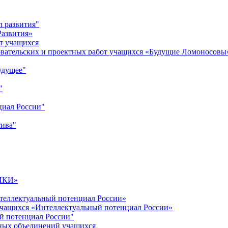
л развития"
Развития»
т учащихся
овательских и проектных работ учащихся «Будущие Ломоносовы
удущее"
"
циал России"
тива"
ИКИ»
теллектуальный потенциал России»
учащихся «Интеллектуальный потенциал России»
й потенциал России"
ных объединений учащихся