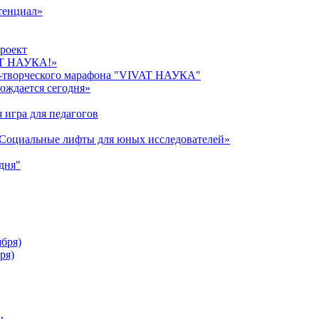
тенциал»
роект
AT НАУКА!»
о-творческого марафона "VIVAT НАУКА"
ождается сегодня»
 игра для педагогов
«Cоциальные лифты для юных исследователей»
дня"
ября)
ря)
ы