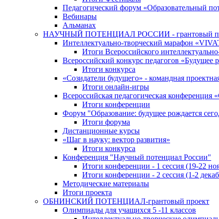
Педагогический форум «Образовательный по
Вебинары
Альманах
НАУЧНЫЙ ПОТЕНЦИАЛ РОССИИ - грантовый п
Интеллектуально-творческий марафон «VIV
Итоги Всероссийского интеллектуальн
Всероссийский конкурс педагогов «Будущее р
Итоги конкурса
«Cозидатели будущего» - командная проектная
Итоги онлайн-игры
Всероссийская педагогическая конференция 
Итоги конференции
Форум "Образование: будущее рождается сего
Итоги форума
Дистанционные курсы
«Шаг в науку: вектор развития»
Итоги конкурса
Конференция "Научный потенциал России"
Итоги конференции - 1 сессия (19-22 но
Итоги конференции - 2 сессия (1-2 декаб
Методические материалы
Итоги проекта
ОБНИНСКИЙ ПОТЕНЦИАЛ-грантовый проект
Олимпиады для учащихся 5 -11 классов
Интеллектуально-творческие олимпиад