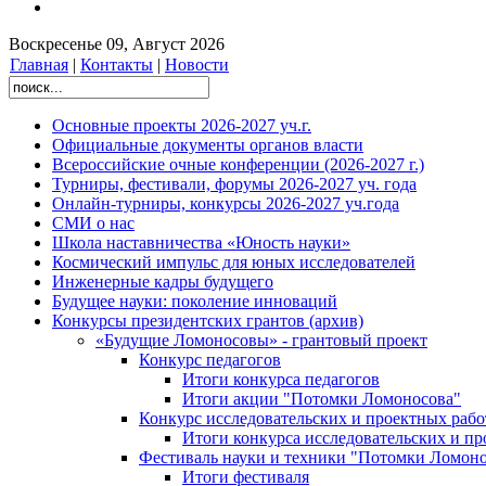
Воскресенье 09, Август 2026
Главная
|
Контакты
|
Новости
Основные проекты 2026-2027 уч.г.
Официальные документы органов власти
Всероссийские очные конференции (2026-2027 г.)
Турниры, фестивали, форумы 2026-2027 уч. года
Онлайн-турниры, конкурсы 2026-2027 уч.года
СМИ о нас
Школа наставничества «Юность науки»
Космический импульс для юных исследователей
Инженерные кадры будущего
Будущее науки: поколение инноваций
Конкурсы президентских грантов (архив)
«Будущие Ломоносовы» - грантовый проект
Конкурс педагогов
Итоги конкурса педагогов
Итоги акции "Потомки Ломоносова"
Конкурс исследовательских и проектных рабо
Итоги конкурса исследовательских и п
Фестиваль науки и техники "Потомки Ломоно
Итоги фестиваля