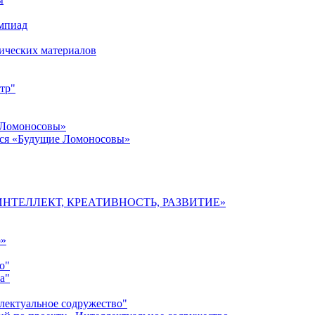
импиад
ических материалов
тр"
 Ломоносовы»
хся «Будущие Ломоносовы»
мы «ИНТЕЛЛЕКТ, КРЕАТИВНОСТЬ, РАЗВИТИЕ»
о»
о"
а"
лектуальное содружество"