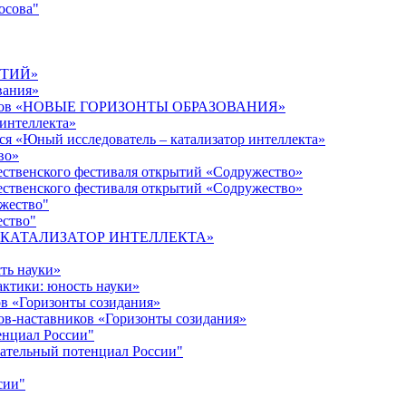
осова"
ЫТИЙ»
вания»
дагогов «НОВЫЕ ГОРИЗОНТЫ ОБРАЗОВАНИЯ»
 интеллекта»
ся «Юный исследователь – катализатор интеллекта»
во»
ественского фестиваля открытий «Содружество»
ественского фестиваля открытий «Содружество»
ужество"
ество"
кта «КАТАЛИЗАТОР ИНТЕЛЛЕКТА»
ть науки»
ктики: юность науки»
ов «Горизонты созидания»
ов-наставников «Горизонты созидания»
енциал России"
ательный потенциал России"
сии"