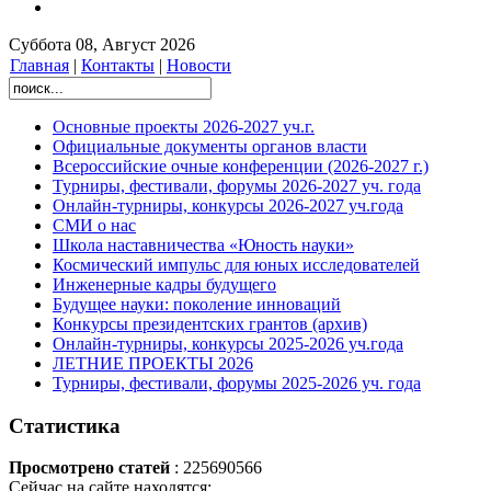
Суббота 08, Август 2026
Главная
|
Контакты
|
Новости
Основные проекты 2026-2027 уч.г.
Официальные документы органов власти
Всероссийские очные конференции (2026-2027 г.)
Турниры, фестивали, форумы 2026-2027 уч. года
Онлайн-турниры, конкурсы 2026-2027 уч.года
СМИ о нас
Школа наставничества «Юность науки»
Космический импульс для юных исследователей
Инженерные кадры будущего
Будущее науки: поколение инноваций
Конкурсы президентских грантов (архив)
Онлайн-турниры, конкурсы 2025-2026 уч.года
ЛЕТНИЕ ПРОЕКТЫ 2026
Турниры, фестивали, форумы 2025-2026 уч. года
Статистика
Просмотрено статей
: 225690566
Сейчас на сайте находятся: