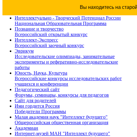
Вы находитесь на старо
Интеллектуально - Творческий Потенциал России
Национальная Образовательная Программа
Познание и творчество
Всероссийский открытый конкурс
Интеллект-Экспресс
Всероссийский заочный конкурс
Эврикум
Исследовательские олимпиады, занимательные
эксперименты и реферативно-исследовательские
работы
Юность, Наука, Культура
Всероссийские конкурсы исследовательских работ
учащихся и конференции
Педагогический сайт
Форумы, семинары, конкурсы для педагогов
Сайт для родителей
Ими гордится Россия
Победители Программы
Малая академия наук "Интеллект будущего"
Общероссийская общественная организация
Академиан
Интернет-музей МАН "Интеллект будущего"