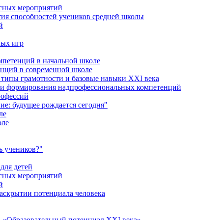
ссных мероприятий
тия способностей учеников средней школы
й
ных игр
петенций в начальной школе
енций в современной школе
типы грамотности и базовые навыки XXI века
сти формирования надпрофессиональных компетенций
рофессий
ие: будущее рождается сегодня"
ле
оле
ь учеников?"
для детей
ссных мероприятий
й
раскрытии потенциала человека
 «Образовательный потенциал XXI века»