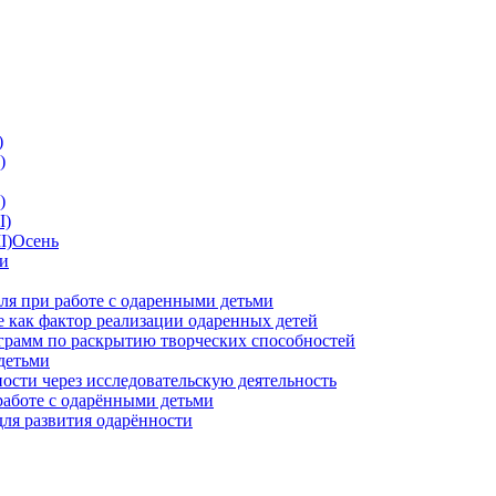
)
)
)
I)
II)Осень
ии
ля при работе с одаренными детьми
 как фактор реализации одаренных детей
грамм по раскрытию творческих способностей
детьми
ности через исследовательскую деятельность
работе с одарёнными детьми
для развития одарённости