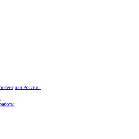
 потенциал России"
.
 работы