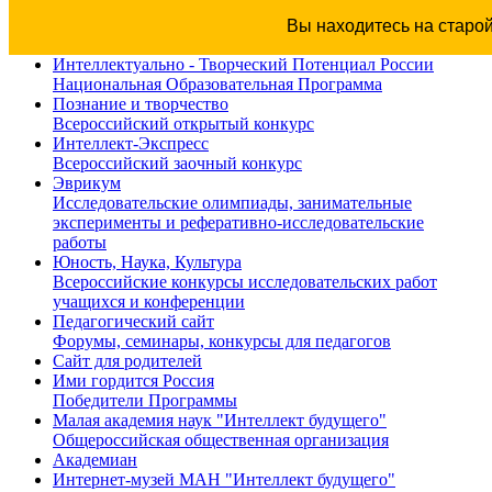
Вы находитесь на старо
Интеллектуально - Творческий Потенциал России
Национальная Образовательная Программа
Познание и творчество
Всероссийский открытый конкурс
Интеллект-Экспресс
Всероссийский заочный конкурс
Эврикум
Исследовательские олимпиады, занимательные
эксперименты и реферативно-исследовательские
работы
Юность, Наука, Культура
Всероссийские конкурсы исследовательских работ
учащихся и конференции
Педагогический сайт
Форумы, семинары, конкурсы для педагогов
Сайт для родителей
Ими гордится Россия
Победители Программы
Малая академия наук "Интеллект будущего"
Общероссийская общественная организация
Академиан
Интернет-музей МАН "Интеллект будущего"