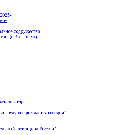
-2025»
тво»
ьное содружество
и" (в 3-х частях)
катализатор"
ие: будущее рождается сегодня"
тельный потенциал России"