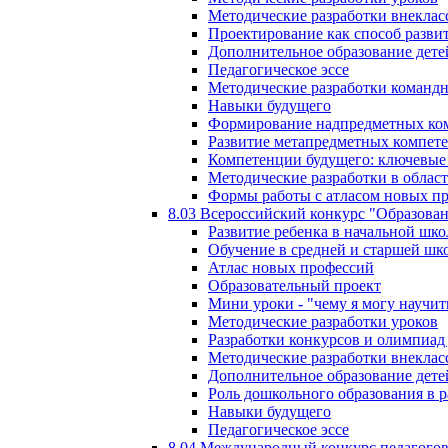
Методические разработки внекла
Проектирование как способ разви
Дополнительное образование дете
Педагогическое эссе
Методические разработки команд
Навыки будущего
Формирование надпредметных ком
Развитие метапредметных компет
Компетенции будущего: ключевые 
Методические разработки в обла
Формы работы с атласом новых п
8.03 Всероссийский конкурс "Образован
Развитие ребенка в начальной шко
Обучение в средней и старшей шк
Атлас новых профессий
Образовательный проект
Мини уроки - "чему я могу научит
Методические разработки уроков
Разработки конкурсов и олимпиад 
Методические разработки внекла
Дополнительное образование дете
Роль дошкольного образования в 
Навыки будущего
Педагогическое эссе
8.04 Международный конкурс педагогов