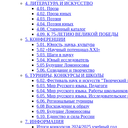
4. ЛИТЕРАТУРА И ИСКУССТВО
4.01. Проза
4.02. Проза юных
4.03. Поэзия
4.04. Поэзия юных
4.08. Старинный каталог
4.09. К 75-ЛЕТИЮ ВЕЛИКОЙ ПОБЕДЫ
5. КОНФЕРЕНЦИИ
5.01. Юность, наука, культура
5.02 «Научный потенциал-XXI»
5.03. Шаги в науку
5.04. Юный исследователь
5.05 Будущие Ломоносовы
5.06. Созидание и творчество
6. ТУРНИРЫ, КОНКУРСЫ И ШКОЛЫ
6.02. Фестиваль наук и искусств "Творческий
6.03. Мир Русского языка. Педагоги
6.04. Мир русского языка. Работы школьников
6.05. Мир русского языка. Исследовательские
6.06. Региональные турниры
6.08 Восхождение к образу
6.09. Будущие Ломоносовы
6.10. Единство и сила России
7. ИНФОРМАЦИЯ
Итоги конкурсов 2024/2025 учебный год