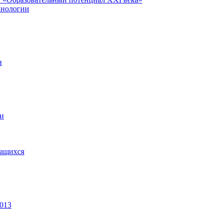
хнологии
и
ии
чащихся
2013