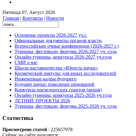
Пятница 07, Август 2026
Главная
|
Контакты
|
Новости
Основные проекты 2026-2027 уч.г.
Официальные документы органов власти
Всероссийские очные конференции (2026-2027 г.)
Турниры, фестивали, форумы 2026-2027 уч. года
Онлайн-турниры, конкурсы 2026-2027 уч.года
СМИ о нас
Школа наставничества «Юность науки»
Космический импульс для юных исследователей
Инженерные кадры будущего
Будущее науки: поколение инноваций
Конкурсы президентских грантов (архив)
Онлайн-турниры, конкурсы 2025-2026 уч.года
ЛЕТНИЕ ПРОЕКТЫ 2026
Турниры, фестивали, форумы 2025-2026 уч. года
Статистика
Просмотрено статей
: 225657978
Сейчас на сайте находятся: