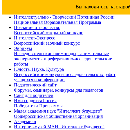
Вы находитесь на старо
Интеллектуально - Творческий Потенциал России
Национальная Образовательная Программа
Познание и творчество
Всероссийский открытый конкурс
Интеллект-Экспресс
Всероссийский заочный конкурс
Эврикум
Исследовательские олимпиады, занимательные
эксперименты и реферативно-исследовательские
работы
Юность, Наука, Культура
Всероссийские конкурсы исследовательских работ
учащихся и конференции
Педагогический сайт
Форумы, семинары, конкурсы для педагогов
Сайт для родителей
Ими гордится Россия
Победители Программы
Малая академия наук "Интеллект будущего"
Общероссийская общественная организация
Академиан
Интернет-музей МАН "Интеллект будущего"