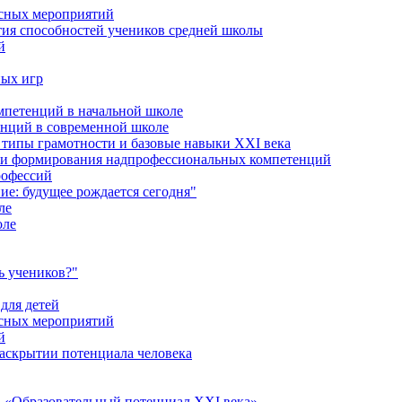
ссных мероприятий
тия способностей учеников средней школы
й
ных игр
петенций в начальной школе
енций в современной школе
типы грамотности и базовые навыки XXI века
сти формирования надпрофессиональных компетенций
рофессий
ие: будущее рождается сегодня"
ле
оле
ь учеников?"
для детей
ссных мероприятий
й
раскрытии потенциала человека
 «Образовательный потенциал XXI века»