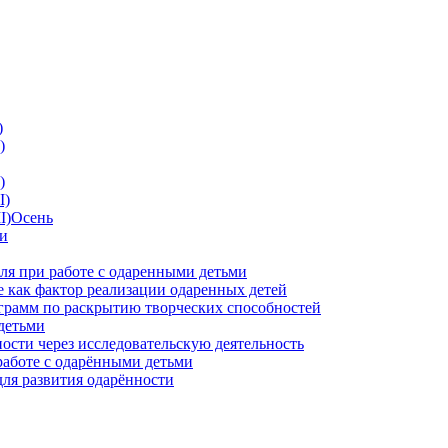
)
)
)
I)
II)Осень
ии
ля при работе с одаренными детьми
 как фактор реализации одаренных детей
грамм по раскрытию творческих способностей
детьми
ности через исследовательскую деятельность
работе с одарёнными детьми
для развития одарённости