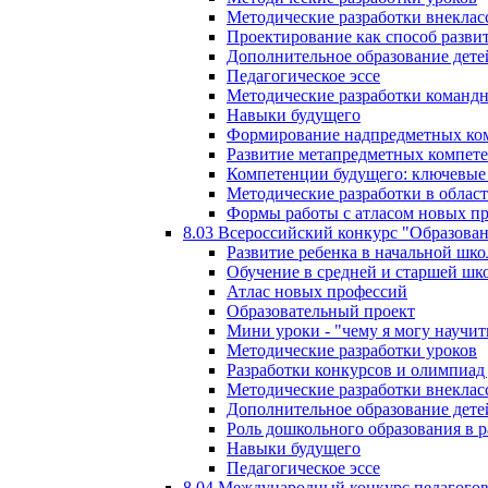
Методические разработки внекла
Проектирование как способ разви
Дополнительное образование дете
Педагогическое эссе
Методические разработки команд
Навыки будущего
Формирование надпредметных ком
Развитие метапредметных компет
Компетенции будущего: ключевые 
Методические разработки в обла
Формы работы с атласом новых п
8.03 Всероссийский конкурс "Образован
Развитие ребенка в начальной шко
Обучение в средней и старшей шк
Атлас новых профессий
Образовательный проект
Мини уроки - "чему я могу научит
Методические разработки уроков
Разработки конкурсов и олимпиад 
Методические разработки внекла
Дополнительное образование дете
Роль дошкольного образования в 
Навыки будущего
Педагогическое эссе
8.04 Международный конкурс педагогов