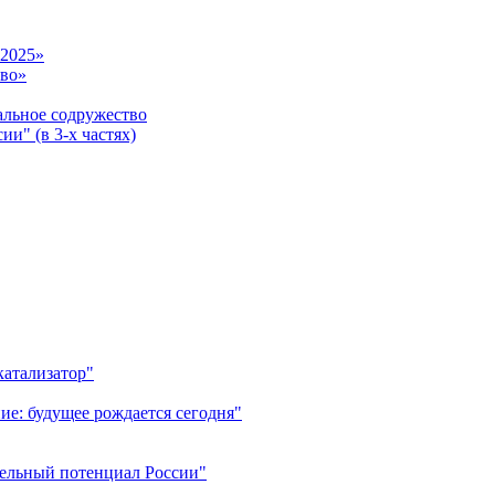
-2025»
тво»
ьное содружество
и" (в 3-х частях)
катализатор"
ие: будущее рождается сегодня"
тельный потенциал России"