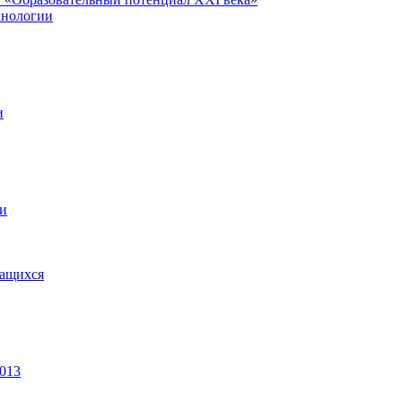
хнологии
и
ии
чащихся
2013