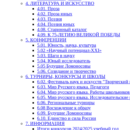
4. ЛИТЕРАТУРА И ИСКУССТВО
4.01. Проза
4.02. Проза юных
4.03. Поэзия
4.04. Поэзия юных
4.08. Старинный каталог
4.09. К 75-ЛЕТИЮ ВЕЛИКОЙ ПОБЕДЫ
5. КОНФЕРЕНЦИИ
5.01. Юность, наука, культура
5.02 «Научный потенциал-XXI»
5.03. Шаги в науку
5.04. Юный исследователь
5.05 Будущие Ломоносовы
5.06. Созидание и творчество
6. ТУРНИРЫ, КОНКУРСЫ И ШКОЛЫ
6.02. Фестиваль наук и искусств "Творческий
6.03. Мир Русского языка. Педагоги
6.04. Мир русского языка. Работы школьников
6.05. Мир русского языка. Исследовательские
6.06. Региональные турниры
6.08 Восхождение к образу
6.09. Будущие Ломоносовы
6.10. Единство и сила России
7. ИНФОРМАЦИЯ
Итоги конкурсов 2024/2025 учебный год