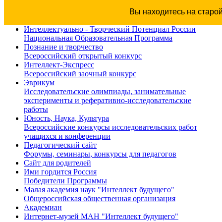
Вы находитесь на старо
Интеллектуально - Творческий Потенциал России
Национальная Образовательная Программа
Познание и творчество
Всероссийский открытый конкурс
Интеллект-Экспресс
Всероссийский заочный конкурс
Эврикум
Исследовательские олимпиады, занимательные
эксперименты и реферативно-исследовательские
работы
Юность, Наука, Культура
Всероссийские конкурсы исследовательских работ
учащихся и конференции
Педагогический сайт
Форумы, семинары, конкурсы для педагогов
Сайт для родителей
Ими гордится Россия
Победители Программы
Малая академия наук "Интеллект будущего"
Общероссийская общественная организация
Академиан
Интернет-музей МАН "Интеллект будущего"