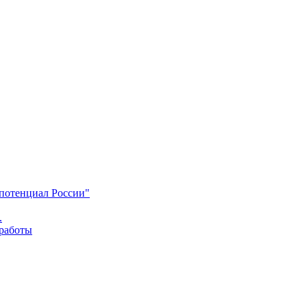
 потенциал России"
.
 работы