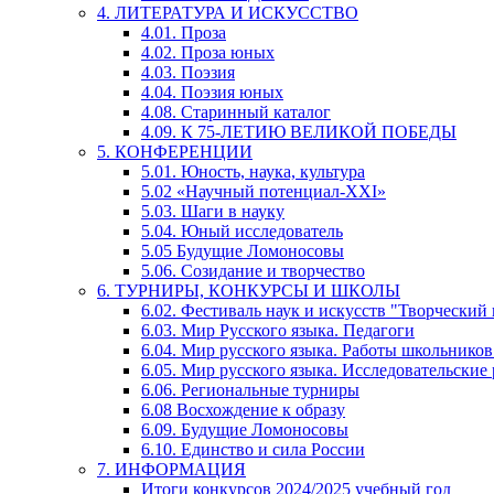
4. ЛИТЕРАТУРА И ИСКУССТВО
4.01. Проза
4.02. Проза юных
4.03. Поэзия
4.04. Поэзия юных
4.08. Старинный каталог
4.09. К 75-ЛЕТИЮ ВЕЛИКОЙ ПОБЕДЫ
5. КОНФЕРЕНЦИИ
5.01. Юность, наука, культура
5.02 «Научный потенциал-XXI»
5.03. Шаги в науку
5.04. Юный исследователь
5.05 Будущие Ломоносовы
5.06. Созидание и творчество
6. ТУРНИРЫ, КОНКУРСЫ И ШКОЛЫ
6.02. Фестиваль наук и искусств "Творческий
6.03. Мир Русского языка. Педагоги
6.04. Мир русского языка. Работы школьников
6.05. Мир русского языка. Исследовательские
6.06. Региональные турниры
6.08 Восхождение к образу
6.09. Будущие Ломоносовы
6.10. Единство и сила России
7. ИНФОРМАЦИЯ
Итоги конкурсов 2024/2025 учебный год