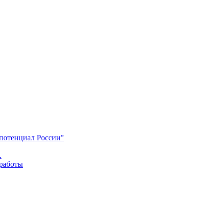
 потенциал России"
.
 работы