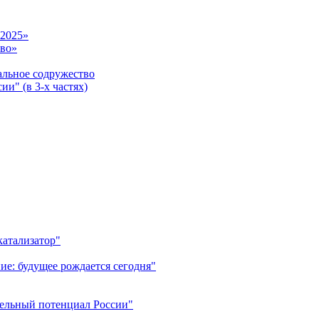
-2025»
тво»
ьное содружество
и" (в 3-х частях)
катализатор"
ие: будущее рождается сегодня"
тельный потенциал России"