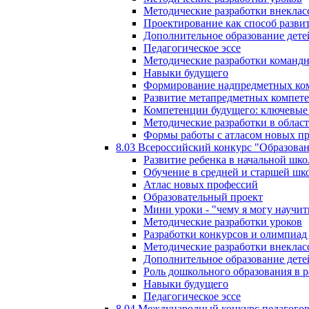
Методические разработки внекла
Проектирование как способ разви
Дополнительное образование дете
Педагогическое эссе
Методические разработки команд
Навыки будущего
Формирование надпредметных ком
Развитие метапредметных компет
Компетенции будущего: ключевые 
Методические разработки в обла
Формы работы с атласом новых п
8.03 Всероссийский конкурс "Образован
Развитие ребенка в начальной шко
Обучение в средней и старшей шк
Атлас новых профессий
Образовательный проект
Мини уроки - "чему я могу научит
Методические разработки уроков
Разработки конкурсов и олимпиад 
Методические разработки внекла
Дополнительное образование дете
Роль дошкольного образования в 
Навыки будущего
Педагогическое эссе
8.04 Международный конкурс педагогов