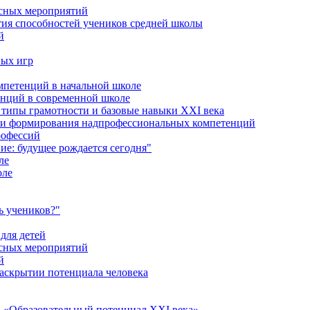
ссных мероприятий
тия способностей учеников средней школы
й
ных игр
петенций в начальной школе
енций в современной школе
типы грамотности и базовые навыки XXI века
сти формирования надпрофессиональных компетенций
рофессий
ие: будущее рождается сегодня"
ле
оле
ь учеников?"
для детей
ссных мероприятий
й
раскрытии потенциала человека
 «Образовательный потенциал XXI века»