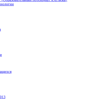
хнологии
и
ии
чащихся
2013