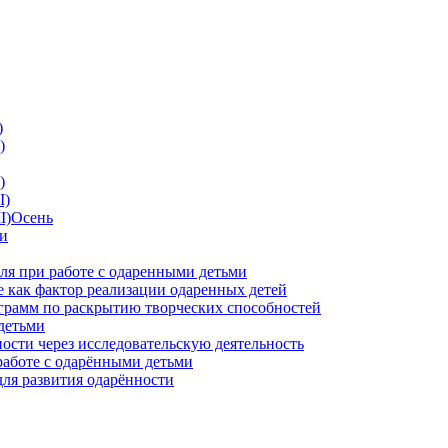
)
)
)
I)
II)Осень
ии
ля при работе с одаренными детьми
 как фактор реализации одаренных детей
грамм по раскрытию творческих способностей
детьми
ности через исследовательскую деятельность
работе с одарёнными детьми
для развития одарённости