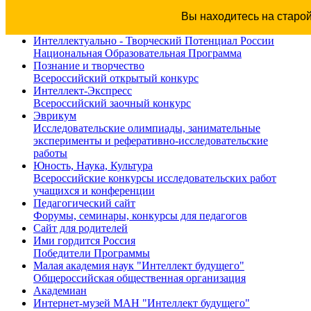
Вы находитесь на старо
Интеллектуально - Творческий Потенциал России
Национальная Образовательная Программа
Познание и творчество
Всероссийский открытый конкурс
Интеллект-Экспресс
Всероссийский заочный конкурс
Эврикум
Исследовательские олимпиады, занимательные
эксперименты и реферативно-исследовательские
работы
Юность, Наука, Культура
Всероссийские конкурсы исследовательских работ
учащихся и конференции
Педагогический сайт
Форумы, семинары, конкурсы для педагогов
Сайт для родителей
Ими гордится Россия
Победители Программы
Малая академия наук "Интеллект будущего"
Общероссийская общественная организация
Академиан
Интернет-музей МАН "Интеллект будущего"