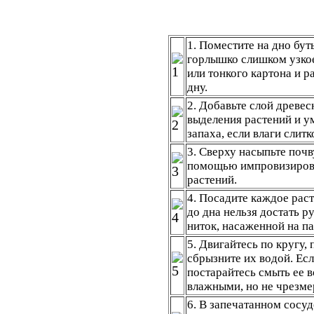
1. Поместите на дно бут
горлышко слишком узкое
или тонкого картона и 
дну.
2. Добавьте слой древес
выделения растений и у
запаха, если влаги слит
3. Сверху насыпьте почв
помощью импровизирова
растений.
4. Посадите каждое раст
до дна нельзя достать р
ниток, насаженной на па
5. Двигайтесь по кругу, 
сбрызните их водой. Есл
постарайтесь смыть ее 
влажными, но не чрезме
6. В запечатанном сосу