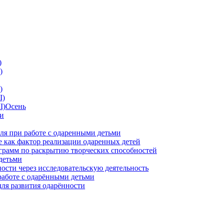
)
)
)
I)
II)Осень
ии
ля при работе с одаренными детьми
 как фактор реализации одаренных детей
грамм по раскрытию творческих способностей
детьми
ности через исследовательскую деятельность
работе с одарёнными детьми
для развития одарённости