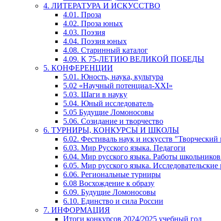
4. ЛИТЕРАТУРА И ИСКУССТВО
4.01. Проза
4.02. Проза юных
4.03. Поэзия
4.04. Поэзия юных
4.08. Старинный каталог
4.09. К 75-ЛЕТИЮ ВЕЛИКОЙ ПОБЕДЫ
5. КОНФЕРЕНЦИИ
5.01. Юность, наука, культура
5.02 «Научный потенциал-XXI»
5.03. Шаги в науку
5.04. Юный исследователь
5.05 Будущие Ломоносовы
5.06. Созидание и творчество
6. ТУРНИРЫ, КОНКУРСЫ И ШКОЛЫ
6.02. Фестиваль наук и искусств "Творческий
6.03. Мир Русского языка. Педагоги
6.04. Мир русского языка. Работы школьников
6.05. Мир русского языка. Исследовательские
6.06. Региональные турниры
6.08 Восхождение к образу
6.09. Будущие Ломоносовы
6.10. Единство и сила России
7. ИНФОРМАЦИЯ
Итоги конкурсов 2024/2025 учебный год