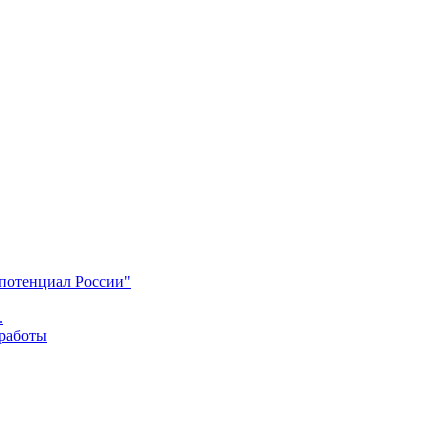
 потенциал России"
.
 работы