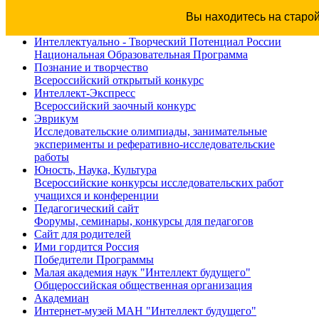
Вы находитесь на старо
Интеллектуально - Творческий Потенциал России
Национальная Образовательная Программа
Познание и творчество
Всероссийский открытый конкурс
Интеллект-Экспресс
Всероссийский заочный конкурс
Эврикум
Исследовательские олимпиады, занимательные
эксперименты и реферативно-исследовательские
работы
Юность, Наука, Культура
Всероссийские конкурсы исследовательских работ
учащихся и конференции
Педагогический сайт
Форумы, семинары, конкурсы для педагогов
Сайт для родителей
Ими гордится Россия
Победители Программы
Малая академия наук "Интеллект будущего"
Общероссийская общественная организация
Академиан
Интернет-музей МАН "Интеллект будущего"