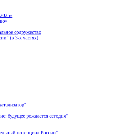
-2025»
тво»
ьное содружество
и" (в 3-х частях)
катализатор"
ие: будущее рождается сегодня"
тельный потенциал России"