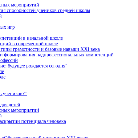
ссных мероприятий
тия способностей учеников средней школы
й
ных игр
петенций в начальной школе
енций в современной школе
типы грамотности и базовые навыки XXI века
сти формирования надпрофессиональных компетенций
рофессий
ие: будущее рождается сегодня"
ле
оле
ь учеников?"
для детей
ссных мероприятий
й
раскрытии потенциала человека
 «Образовательный потенциал XXI века»