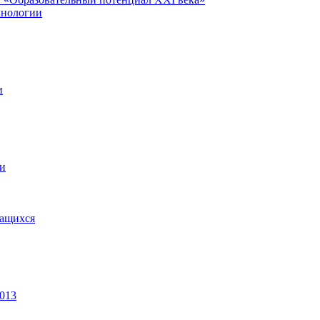
хнологии
и
ии
чащихся
2013