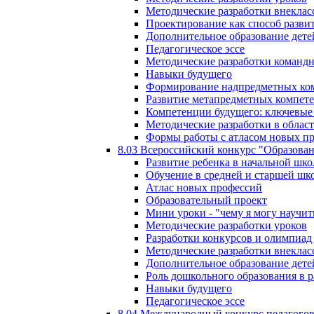
Методические разработки внекла
Проектирование как способ разви
Дополнительное образование дете
Педагогическое эссе
Методические разработки команд
Навыки будущего
Формирование надпредметных ком
Развитие метапредметных компет
Компетенции будущего: ключевые 
Методические разработки в обла
Формы работы с атласом новых п
8.03 Всероссийский конкурс "Образован
Развитие ребенка в начальной шко
Обучение в средней и старшей шк
Атлас новых профессий
Образовательный проект
Мини уроки - "чему я могу научит
Методические разработки уроков
Разработки конкурсов и олимпиад 
Методические разработки внекла
Дополнительное образование дете
Роль дошкольного образования в 
Навыки будущего
Педагогическое эссе
8.04 Международный конкурс педагогов