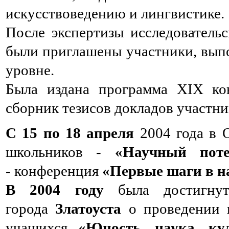
искусствоведению и лингвистике.
После экспертизы исследователь
были приглашены участники, вып
уровне.
Была издана программа XIX кон
сборник тезисов докладов участн
С 15 по 18 апреля
2004 года в 
школьников -
«Научный поте
-
конференция
«Первые шаги в н
В 2004 году
была достигнута
города
Златоуста
о проведении в
учащихся
«Юность, наука, ку