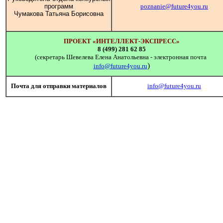
программ
poznanie@future4you.ru
Чумакова Татьяна Борисовна
ПРОЕКТ «ИНТЕЛЛЕКТ-ЭКСПРЕСС»
8 (499) 281 62 85
(секретарь Шевелева Елена Анатольевна - электронная почта
)
info@future4you.ru
Почта для отправки материалов
info@future4you.ru