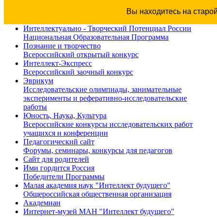
Вы находитесь на старо
Интеллектуально - Творческий Потенциал России
Национальная Образовательная Программа
Познание и творчество
Всероссийский открытый конкурс
Интеллект-Экспресс
Всероссийский заочный конкурс
Эврикум
Исследовательские олимпиады, занимательные
эксперименты и реферативно-исследовательские
работы
Юность, Наука, Культура
Всероссийские конкурсы исследовательских работ
учащихся и конференции
Педагогический сайт
Форумы, семинары, конкурсы для педагогов
Сайт для родителей
Ими гордится Россия
Победители Программы
Малая академия наук "Интеллект будущего"
Общероссийская общественная организация
Академиан
Интернет-музей МАН "Интеллект будущего"