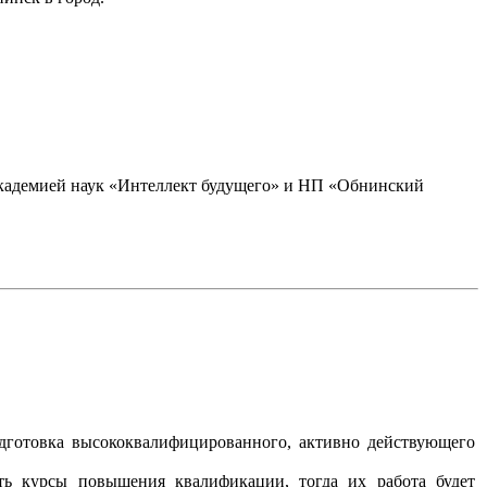
академией наук «Интеллект будущего» и НП «Обнинский
одготовка высококвалифицированного, активно действующего
ить курсы повышения квалификации, тогда их работа будет