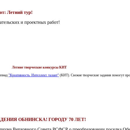
т: Летний тур!
ательских и проектных работ!
Летние творческие конкурсы КИТ
импиад
"Креативность. Интеллект. талант"
(КИТ). Свежие творческие задания помогут пров
ДЕНИЯ ОБНИНСКА! ГОРОДУ 70 ЛЕТ!
езидиума Верховного Совета РСФСР о преобразовании поселка Обн