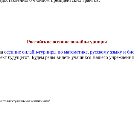
едоставленного Фондом президентских грантов.
Российские осенние онлайн-турниры
на
осенние онлайн-турниры по математике, русскому языку и би
ект будущего". Будем рады видеть учащихся Вашего учреждения
я интеллектуальными чемпионами!