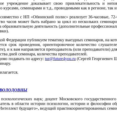
ьное учреждение доказывает свою привлекательность и неп
 курсами, семинарами и т.д., проводимыми как в регионе, так и 
 совместно с НП «Обнинский полис» реализует 36-часовые, 72
во часов может быть набрано за цикл из нескольких семинаро
а образовательную деятельность (дополнительные профессион
вки).
ой Федерации публикуем тематику выездных семинаров, на кото
ется срок проведения, ориентировочное количество слушателе
е), и к вам направляется преподаватель (или преподаватели) дл
ства дней семинара, количества преподавателей.
имо подавать по адресу:
tur@future4you.ru
(Сергей Георгиевич Ш
инару.
лагается.
ЕВОЛОДОВНЫ
 психологических наук; доцент Московского государственног
атель в области истории психологии, истории и философии об
теллект будущего», ведущий практикоориентированных cемин