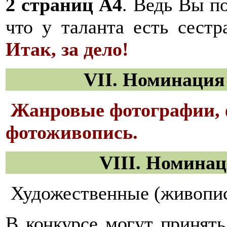
2 страниц А4
. Ведь Вы п
что у таланта есть сестр
Итак, за дело!
VII
.
Номинация 
Жанровые фотографии, 
фотоживопись.
VII
I
.
Номинац
Художественные (живопис
В конкурсе могут принять