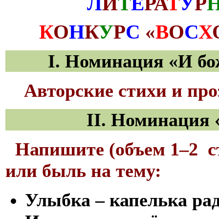
Л
И
Т
Е
РА
Т
У
Р
К
О
Н
К
У
Р
С
«
В
О
С
Х
I
.
Номинация
«И бо
Авторские стихи и про
II
.
Номинация
Напишите (объем 1
–
2
с
или быль на тему:
Улыбка – капелька рад