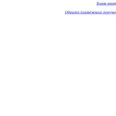
Бланк квит
Образец платёжного поручен