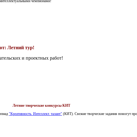
я интеллектуальными чемпионами!
т: Летний тур!
ательских и проектных работ!
Летние творческие конкурсы КИТ
импиад
"Креативность. Интеллект. талант"
(КИТ). Свежие творческие задания помогут пров