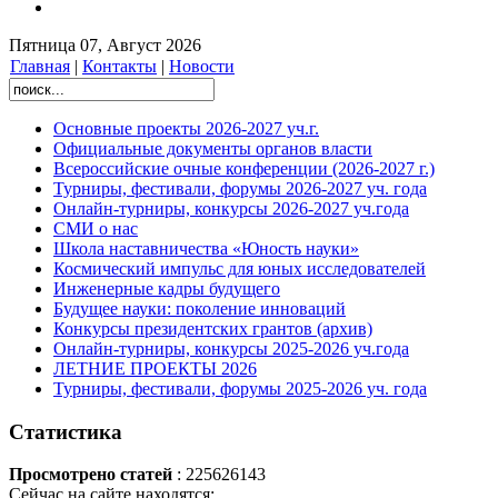
Пятница 07, Август 2026
Главная
|
Контакты
|
Новости
Основные проекты 2026-2027 уч.г.
Официальные документы органов власти
Всероссийские очные конференции (2026-2027 г.)
Турниры, фестивали, форумы 2026-2027 уч. года
Онлайн-турниры, конкурсы 2026-2027 уч.года
СМИ о нас
Школа наставничества «Юность науки»
Космический импульс для юных исследователей
Инженерные кадры будущего
Будущее науки: поколение инноваций
Конкурсы президентских грантов (архив)
Онлайн-турниры, конкурсы 2025-2026 уч.года
ЛЕТНИЕ ПРОЕКТЫ 2026
Турниры, фестивали, форумы 2025-2026 уч. года
Статистика
Просмотрено статей
: 225626143
Сейчас на сайте находятся: