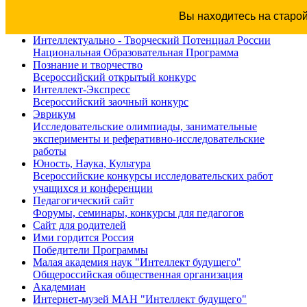
Вы находитесь на старо
Интеллектуально - Творческий Потенциал России
Национальная Образовательная Программа
Познание и творчество
Всероссийский открытый конкурс
Интеллект-Экспресс
Всероссийский заочный конкурс
Эврикум
Исследовательские олимпиады, занимательные
эксперименты и реферативно-исследовательские
работы
Юность, Наука, Культура
Всероссийские конкурсы исследовательских работ
учащихся и конференции
Педагогический сайт
Форумы, семинары, конкурсы для педагогов
Сайт для родителей
Ими гордится Россия
Победители Программы
Малая академия наук "Интеллект будущего"
Общероссийская общественная организация
Академиан
Интернет-музей МАН "Интеллект будущего"