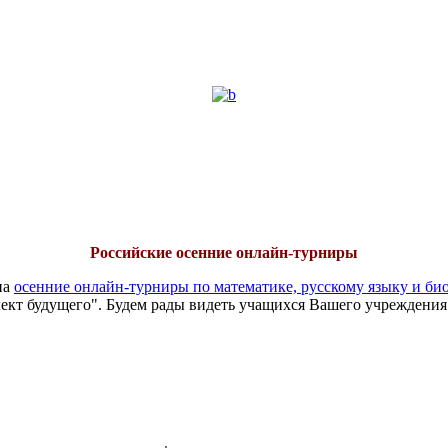
Российские осенние онлайн-турниры
на
осенние онлайн-турниры по математике, русскому языку и би
ект будущего". Будем рады видеть учащихся Вашего учреждения