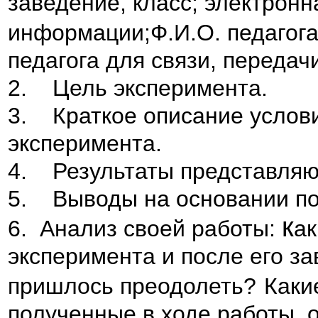
заведение, класс; э
лектронн
информации;
Ф.И.О. педагог
педагога для связи, переда
2. Цель эксперимента.
3. Краткое описание услови
эксперимента.
4. Результаты представляют
5. Выводы на основании по
к
6. Анализ своей работы:
ак
эксперимента и после его з
пришлось преодолеть?
Каки
полученные в ходе работы, 