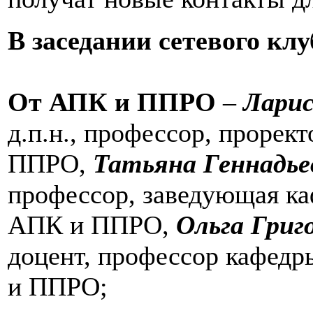
В заседании сетевого кл
От АПК и ППРО
–
Ларис
д.п.н., профессор, прорек
ППРО,
Татьяна Геннадье
профессор, заведующая ка
АПК и ППРО,
Ольга Григ
доцент, профессор кафедр
и ППРО;