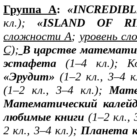
Группа А
:
«INCREDIBL
кл.);
«
ISLAND OF RI
сложности А
;
уровень с
С);
В царстве математи
эстафета
(1–4 кл.); Ко
«Эрудит»
(1–2 кл., 3–4 к
(1–2 кл., 3–4 кл.);
Мате
Математический калейд
любимые книги
(1–2 кл., 
2 кл., 3–4 кл.);
Планета 