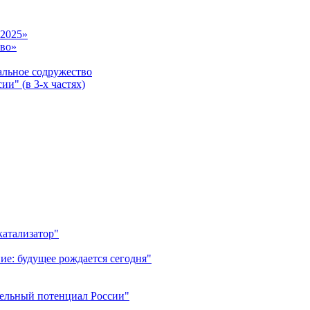
-2025»
тво»
ьное содружество
и" (в 3-х частях)
катализатор"
ие: будущее рождается сегодня"
тельный потенциал России"