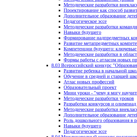
Методические разработки внекла
Проектирование как способ разви
Дополнительное образование дете
Педагогическое эссе
Методические разработки команд
Навыки будущего
Формирование надпредметных ком
Развитие метапредметных компет
Компетенции будущего: ключевые 
Методические разработки в обла
Формы работы с атласом новых п
8.03 Всероссийский конкурс "Образован
Развитие ребенка в начальной шко
Обучение в средней и старшей шк
Атлас новых профессий
Образовательный проект
Мини уроки - "чему я могу научит
Методические разработки уроков
Разработки конкурсов и олимпиад 
Методические разработки внекла
Дополнительное образование дете
Роль дошкольного образования в 
Навыки будущего
Педагогическое эссе
8.04 Международный конкурс педагогов