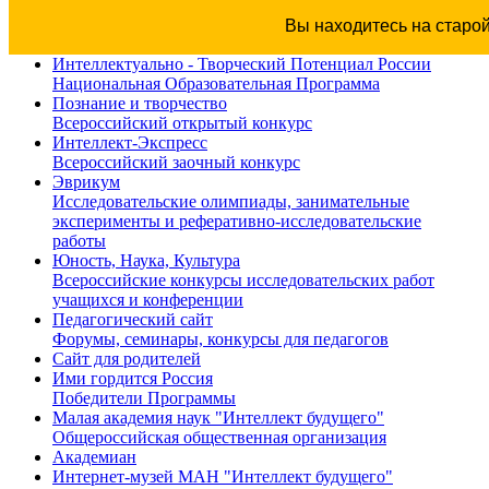
Вы находитесь на старо
Интеллектуально - Творческий Потенциал России
Национальная Образовательная Программа
Познание и творчество
Всероссийский открытый конкурс
Интеллект-Экспресс
Всероссийский заочный конкурс
Эврикум
Исследовательские олимпиады, занимательные
эксперименты и реферативно-исследовательские
работы
Юность, Наука, Культура
Всероссийские конкурсы исследовательских работ
учащихся и конференции
Педагогический сайт
Форумы, семинары, конкурсы для педагогов
Сайт для родителей
Ими гордится Россия
Победители Программы
Малая академия наук "Интеллект будущего"
Общероссийская общественная организация
Академиан
Интернет-музей МАН "Интеллект будущего"