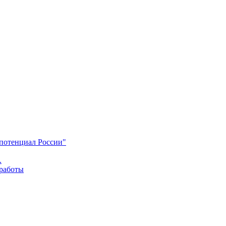
 потенциал России"
.
 работы