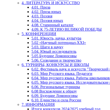
4. ЛИТЕРАТУРА И ИСКУССТВО
4.01. Проза
4.02. Проза юных
4.03. Поэзия
4.04. Поэзия юных
4.08. Старинный каталог
4.09. К 75-ЛЕТИЮ ВЕЛИКОЙ ПОБЕДЫ
5. КОНФЕРЕНЦИИ
5.01. Юность, наука, культура
5.02 «Научный потенциал-XXI»
5.03. Шаги в науку
5.04. Юный исследователь
5.05 Будущие Ломоносовы
5.06. Созидание и творчество
6. ТУРНИРЫ, КОНКУРСЫ И ШКОЛЫ
6.02. Фестиваль наук и искусств "Творческий
6.03. Мир Русского языка. Педагоги
6.04. Мир русского языка. Работы школьников
6.05. Мир русского языка. Исследовательские
6.06. Региональные турниры
6.08 Восхождение к образу
6.09. Будущие Ломоносовы
6.10. Единство и сила России
7. ИНФОРМАЦИЯ
Итоги конкурсов 2024/2025 учебный год