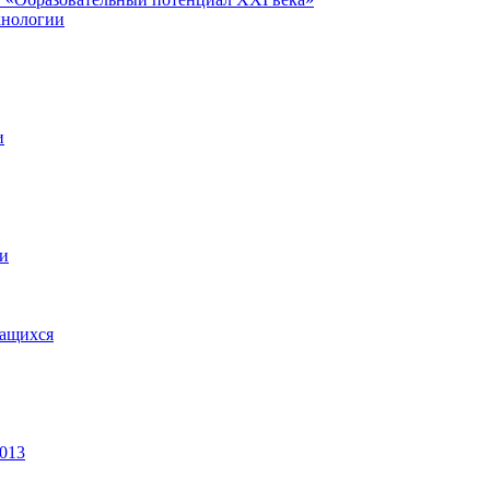
хнологии
и
ии
чащихся
2013