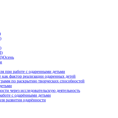
)
)
)
I)
II)Осень
ии
ля при работе с одаренными детьми
 как фактор реализации одаренных детей
грамм по раскрытию творческих способностей
детьми
ности через исследовательскую деятельность
работе с одарёнными детьми
для развития одарённости