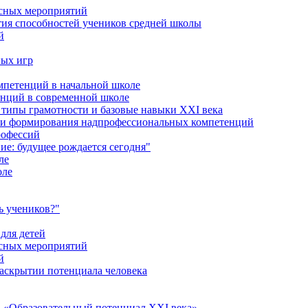
ссных мероприятий
тия способностей учеников средней школы
й
ных игр
петенций в начальной школе
енций в современной школе
типы грамотности и базовые навыки XXI века
сти формирования надпрофессиональных компетенций
рофессий
ие: будущее рождается сегодня"
ле
оле
ь учеников?"
для детей
ссных мероприятий
й
раскрытии потенциала человека
 «Образовательный потенциал XXI века»