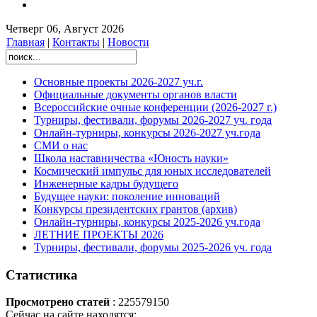
Четверг 06, Август 2026
Главная
|
Контакты
|
Новости
Основные проекты 2026-2027 уч.г.
Официальные документы органов власти
Всероссийские очные конференции (2026-2027 г.)
Турниры, фестивали, форумы 2026-2027 уч. года
Онлайн-турниры, конкурсы 2026-2027 уч.года
СМИ о нас
Школа наставничества «Юность науки»
Космический импульс для юных исследователей
Инженерные кадры будущего
Будущее науки: поколение инноваций
Конкурсы президентских грантов (архив)
Онлайн-турниры, конкурсы 2025-2026 уч.года
ЛЕТНИЕ ПРОЕКТЫ 2026
Турниры, фестивали, форумы 2025-2026 уч. года
Статистика
Просмотрено статей
: 225579150
Сейчас на сайте находятся: