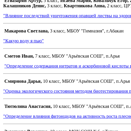
Егиазарян Артур,
5 класс,
Исаева Мария, Ковальчук Егор,
Калашников Денис,
3 класс,
Квартникова Анна,
2 класс, Ц
"Влияние последствий уничтожения опавшей листвы на здоро
Макарова Светлана,
3 класс, МБОУ "Гимназия", г.Абакан
"Какую воду я пью"
Сметов Иван,
7 класс, МБОУ "Арьёвская СОШ", п.Арья
"Определение содержания нитратов и аскорбиновой кислоты 
Смирнова Дарья,
10 класс, МБОУ "Арьёвская СОШ", п.Арья
"Оценка экологического состояния методом биотестирования 
Тютюлина Анастасия,
10 класс, МБОУ "Арьёвская СОШ", п.
"Определение влияния фитонцидов на активность роста плесн