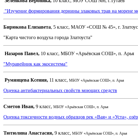
Зеленкова Вероника,
10 класс, МОУ СОШ №6, г.Тутаев
"Изучение формирования дернины злаковых трав на морене мо
Бирюкова Елизавета
, 5 класс, МАОУ «СОШ № 45», г. Златоус
"Карта чистого воздуха города Златоуста"
Назаров Павел,
10 класс, МБОУ «Арьёвская СОШ», п. Арья
"Муравейник как экосистема"
Румянцева Ксения,
11 класс,
МБОУ «Арьёвская СОШ», п. Арья
Оценка антибактериальных свойств моющих средств
Сметов Иван,
9 класс,
МБОУ «Арьёвская СОШ», п. Арья
Оценка токсичности водных образцов рек «Вая» и «Уста», оз
Тютюлина Анастасия,
9 класс,
МБОУ «Арьёвская СОШ», п. Арья