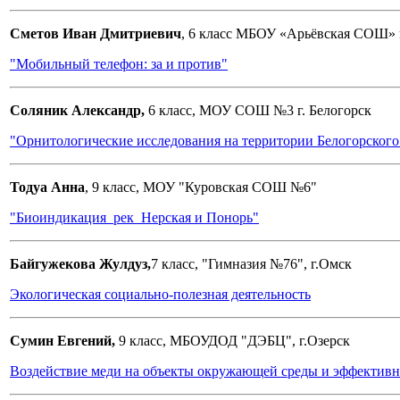
Сметов Иван Дмитриевич
, 6 класс МБОУ «Арьёвская СОШ» 
"Мобильный телефон: за и против"
Соляник Александр,
6 класс, МОУ СОШ №3 г. Белогорск
"Орнитологические исследования на территории Белогорского
Тодуа Анна
, 9 класс, МОУ "Куровская СОШ №6"
"Биоиндикация рек Нерская и Понорь"
Байгужекова Жулдуз,
7 класс, "Гимназия №76", г.Омск
Экологическая социально-полезная деятельность
Сумин Евгений,
9 класс, МБОУДОД "ДЭБЦ", г.Озерск
Воздействие меди на объекты окружающей среды и эффективны