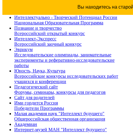
Вы находитесь на старо
Интеллектуально - Творческий Потенциал России
Национальная Образовательная Программа
Познание и творчество
Всероссийский открытый конкурс
Интеллект-Экспресс
Всероссийский заочный конкурс
Эврикум
Исследовательские олимпиады, занимательные
эксперименты и реферативно-исследовательские
работы
Юность, Наука, Культура
Всероссийские конкурсы исследовательских работ
учащихся и конференции
Педагогический сайт
Форумы, семинары, конкурсы для педагогов
Сайт для родителей
Ими гордится Россия
Победители Программы
Малая академия наук "Интеллект будущего"
Общероссийская общественная организация
Академиан
Интернет-музей МАН "Интеллект будущего"