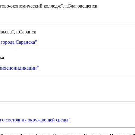
ово-экономический колледж", г.Благовещенск
ьева", г.Саранск
 города Саранска"
ья
 лихеноиндикации"
ого состояния окружающей среды"