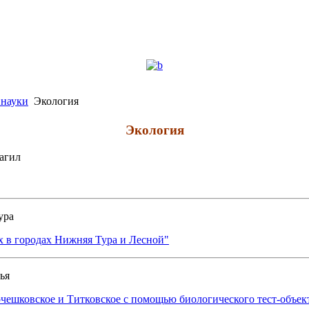
 науки
Экология
Экология
агил
ура
 в городах Нижняя Тура и Лесной"
ья
очешковское и Титковское с помощью биологического тест-объек