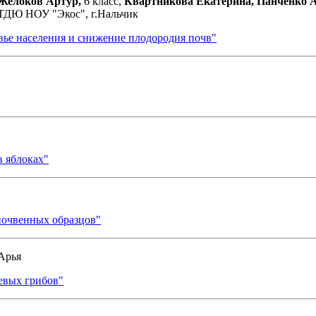
 Желоков Артур,
6 класс,
Квартникова Екатерина, Панченко А
РТДЮ НОУ "Экос", г.Нальчик
вье населения и снижение плодородия почв"
в яблоках"
почвенных образцов"
Арья
евых грибов"