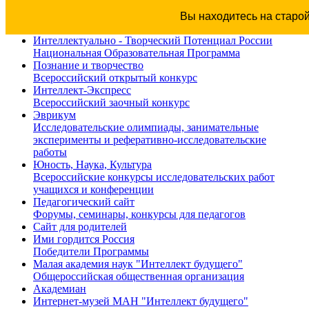
Вы находитесь на старо
Интеллектуально - Творческий Потенциал России
Национальная Образовательная Программа
Познание и творчество
Всероссийский открытый конкурс
Интеллект-Экспресс
Всероссийский заочный конкурс
Эврикум
Исследовательские олимпиады, занимательные
эксперименты и реферативно-исследовательские
работы
Юность, Наука, Культура
Всероссийские конкурсы исследовательских работ
учащихся и конференции
Педагогический сайт
Форумы, семинары, конкурсы для педагогов
Сайт для родителей
Ими гордится Россия
Победители Программы
Малая академия наук "Интеллект будущего"
Общероссийская общественная организация
Академиан
Интернет-музей МАН "Интеллект будущего"