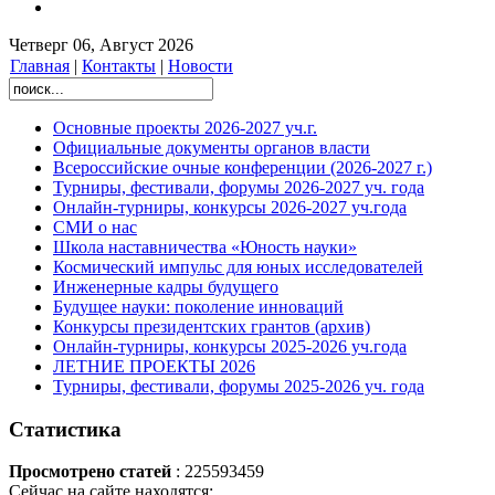
Четверг 06, Август 2026
Главная
|
Контакты
|
Новости
Основные проекты 2026-2027 уч.г.
Официальные документы органов власти
Всероссийские очные конференции (2026-2027 г.)
Турниры, фестивали, форумы 2026-2027 уч. года
Онлайн-турниры, конкурсы 2026-2027 уч.года
СМИ о нас
Школа наставничества «Юность науки»
Космический импульс для юных исследователей
Инженерные кадры будущего
Будущее науки: поколение инноваций
Конкурсы президентских грантов (архив)
Онлайн-турниры, конкурсы 2025-2026 уч.года
ЛЕТНИЕ ПРОЕКТЫ 2026
Турниры, фестивали, форумы 2025-2026 уч. года
Статистика
Просмотрено статей
: 225593459
Сейчас на сайте находятся: