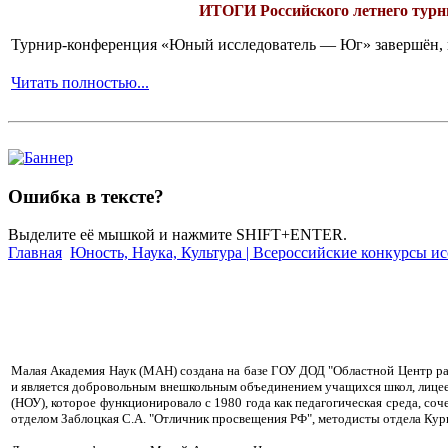
ИТОГИ
Российского летнего ту
Турнир-конференция «Юный исследователь — Юг» завершён, и 
Читать полностью...
Ошибка в тексте?
Выделите её мышкой и нажмите SHIFT+ENTER.
Главная
Юность, Наука, Культура | Всероссийские конкурсы и
Малая Академия Наук (МАН) создана на базе ГОУ ДОД "Областной Центр разв
и является добровольным внешкольным объединением учащихся школ, лицеев
(НОУ), которое функционировало с 1980 года как педагогическая среда, с
отделом Заблоцкая С.А. "Отличник просвещения РФ", методисты отдела Кург