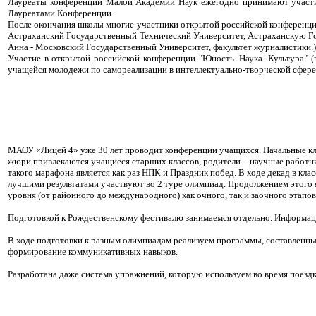
Лауреаты конференции Малой Академии Наук ежегодно принимают участие 
Лауреатами Конференции.
После окончания школы многие участники открытой российской конференции
Астраханский Государственный Технический Университет, Астраханскую Г
Анна - Московский Государственный Университет, факультет журналистики.
Участие в открытой российской конференции "Юность. Наука. Культура" (
учащейся молодежи по самореализации в интеллектуально-творческой сфере
МАОУ «Лицей 4» уже 30 лет проводит конференции учащихся. Начальные кла
жюри привлекаются учащиеся старших классов, родители – научные работни
такого марафона является как раз НПК и Праздник побед. В ходе декад в кла
лучшими результатами участвуют во 2 туре олимпиад. Продолжением этого 
уровня (от районного до международного) как очного, так и заочного этапов
Подготовкой к Рождественскому фестивалю занимаемся отдельно. Информаци
В ходе подготовки к разным олимпиадам реализуем программы, составленные
формирование коммуникативных навыков.
Разработана даже система упражнений, которую используем во время поездки