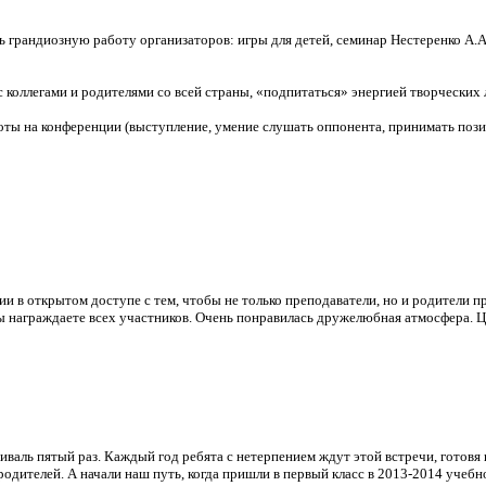
ь грандиозную работу организаторов: игры для детей, семинар Нестеренко А.А
 коллегами и родителями со всей страны, «подпитаться» энергией творческих 
оты на конференции (выступление, умение слушать оппонента, принимать пози
и в открытом доступе с тем, чтобы не только преподаватели, но и родители 
ы награждаете всех участников. Очень понравилась дружелюбная атмосфера. Це
валь пятый раз. Каждый год ребята с нетерпением ждут этой встречи, готовя 
родителей. А начали наш путь, когда пришли в первый класс в 2013-2014 учеб