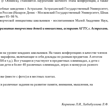
. Обнинск), становятся Лауреатами заочного этапа конференции, а также
ебные заведения г. Астрахани: Астраханский Государственный Университет,
 России (Назаров Денис - Московский Государственный Университет, Шпак
яет 95- 98 %.
-творческой инициативы школьников - воспитанников Малой Академии Наук,
 развития творчества детей и юношества, аспирант АГТУ, г. Астрахань.
 на уровне младших школьников. На таких конференциях в качестве членов
е марафоны, включающие в себя доклады по разным предметам. А итогом
ВН и т.д.). Все учащиеся участвуют в предметных олимпиадах, а дети с
и дети в более 40 различных олимпиадах, играх и конкурсах разного
 (вместе с фото) и в местных газетах.
я различные задания на развитие памяти, внимания, мышления, на
Корягина Л.И., Хабибуллина Л.Ф.