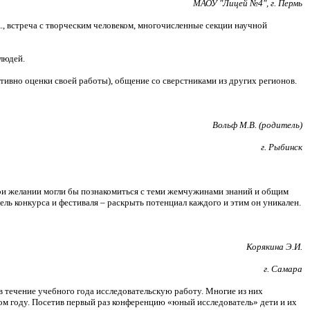
МАОУ "Лицей №4", г. Пермь
., встреча с творческим человеком, многочисленные секции научной
людей.
тивно оценки своей работы), общение со сверстниками из других регионов.
Вольф М.В. (родитель)
г. Рыбинск
при желании могли бы познакомиться с теми жемчужинами знаний и общим
ль конкурса и фестиваля – раскрыть потенциал каждого и этим он уникален.
Корякина Э.И.
г. Самара
в течение учебного года исследовательскую работу. Многие из них
ном году. Посетив первый раз конференцию «юный исследователь» дети и их