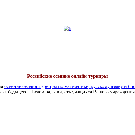
Российские осенние онлайн-турниры
на
осенние онлайн-турниры по математике, русскому языку и би
ект будущего". Будем рады видеть учащихся Вашего учреждения