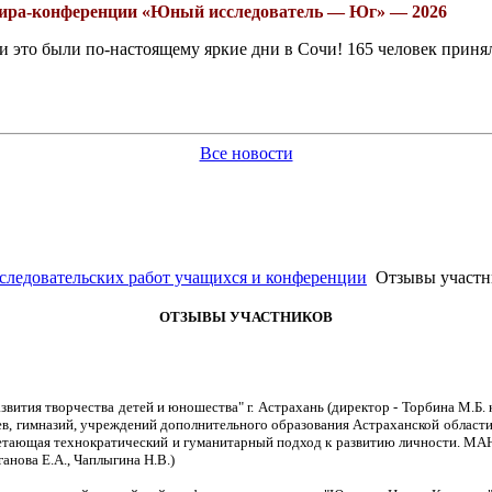
рнира-конференции «Юный исследователь — Юг» — 2026
это были по-настоящему яркие дни в Сочи! 165 человек принял
Все новости
сследовательских работ учащихся и конференции
Отзывы участн
ОТЗЫВЫ УЧАСТНИКОВ
ития творчества детей и юношества" г. Астрахань (директор - Торбина М.Б.
, гимназий, учреждений дополнительного образования Астраханской области
очетающая технократический и гуманитарный подход к развитию личности. МАН
анова Е.А., Чаплыгина Н.В.)