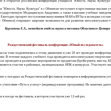
в открытой российской конференции учащихся "Юность. Наука. Культура" (г
 "Юность. Наука. Культура" в г. Обнинске поступают в престижные высшие уч
осударственную Медицинскую Академию, а также в высшие учебные заведения
) Ежегодно процент поступления выпускников МАН в ВУЗы и колледжи составл
г. Обнинск) открывает широкие возможности для развития интеллектуально
.
Курганова Е.А., методист отдела науки и техники Областного Центра
Рождественский фестиваль-конференция «Юный исследователь»
ссы тоже подключились к этому движению и уже 20 лет проводят конференции
ки. В течение каждого учебного года проводятся интеллектуально-творчески
ссах проводятся различные мероприятия по предметам (брейн-ринги, квесты, К
является участие в районных, муниципальных НПК и конкурсах. Участвуют наш
.
ю о поездках на Рождественский фестиваль помещаем в информационном уголке
 учителями «Путь к успеху» (индивидуальные программы). На занятиях даютс
 в поезде на фестиваль, в котором участвуем уже 12-ый раз.