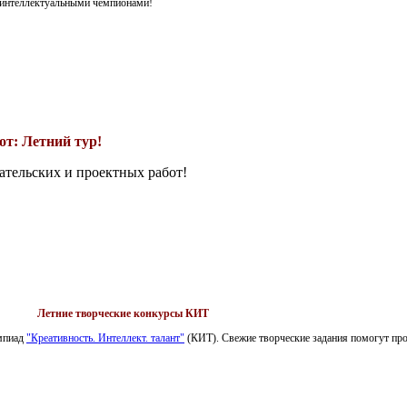
я интеллектуальными чемпионами!
т: Летний тур!
ательских и проектных работ!
Летние творческие конкурсы КИТ
импиад
"Креативность. Интеллект. талант"
(КИТ). Свежие творческие задания помогут пров