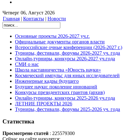
Четверг 06, Август 2026
Главная
|
Контакты
|
Новости
Основные проекты 2026-2027 уч.г.
Официальные документы органов власти
Всероссийские очные конференции (2026-2027 г.)
Турниры, фестивали, форумы 2026-2027 уч. года
Онлайн-турниры, конкурсы 2026-2027 уч.года
СМИ о нас
Школа наставничества «Юность науки»
Космический импульс для юных исследователей
Инженерные кадры будущего
Будущее науки: поколение инноваций
Конкурсы президентских грантов (архив)
Онлайн-турниры, конкурсы 2025-2026 уч.года
ЛЕТНИЕ ПРОЕКТЫ 2026
Турниры, фестивали, форумы 2025-2026 уч. года
Статистика
Просмотрено статей
: 225579300
Сейчас на сайте находятся: