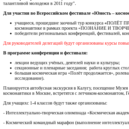
талантливой молодежи в 2011 году".
Для участия во Всероссийском фестивале «Юность – космо
учащиеся, прошедшие заочный тур конкурса
«
ПОЛЁТ ПР
космонавтике в рамках проекта «ПОЗНАНИЕ И ТВОРЧЕС
победители региональных конференций, фестивалей, кон
Для руководителей делегаций будут организованы курсы пов
В программе конференции и фестиваля:
лекции ведущих учёных, деятелей науки и культуры;
секционные и пленарные заседания; работа круглых стол
большая космическая игра «Полёт продолжается», ролева
исследование).
Планируется автобусная экскурсия в Калугу, посещение Музе
космонавтики в Москве, встретятся с летчиком-космонавтом, 
Для учащихс 1-4 классов будут также организованы:
- Интеллектуально-творческая олимпиада «Космическая академ
- Космический командный марафон (выполнение интеллектуаль