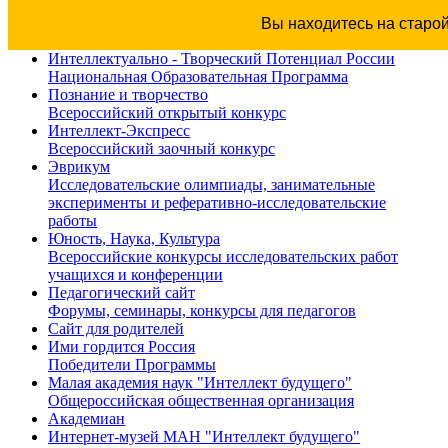
Вы находитесь на старо
Интеллектуально - Творческий Потенциал России
Национальная Образовательная Программа
Познание и творчество
Всероссийский открытый конкурс
Интеллект-Экспресс
Всероссийский заочный конкурс
Эврикум
Исследовательские олимпиады, занимательные
эксперименты и реферативно-исследовательские
работы
Юность, Наука, Культура
Всероссийские конкурсы исследовательских работ
учащихся и конференции
Педагогический сайт
Форумы, семинары, конкурсы для педагогов
Сайт для родителей
Ими гордится Россия
Победители Программы
Малая академия наук "Интеллект будущего"
Общероссийская общественная организация
Академиан
Интернет-музей МАН "Интеллект будущего"