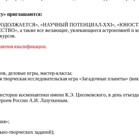
су» приглашаются:
ОДОЛЖАЕТСЯ», «НАУЧНЫЙ ПОТЕНЦИАЛ-XXI», «ЮНОСТЬ, НАУ
ТВО», а также все желающие, увлекающиеся астрономией и к
курсов.
ышения квалификации.
ов, деловые игры, мастер-классы;
я творческая исследовательская игра «Загадочные планеты» (ви
я истории космонавтики имени К.Э. Циолковского, в день отъез
Героем России А.И. Лазуткиным.
ия»;
но-творческих заданий);