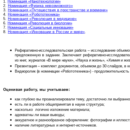
1.
Номинация «Нанотехнологии»
2.
Номинация
«Физика невозможного»
3.
Номинация «Путешествия в пространстве и времени»
4.
Номинация «Р
обототехника
»
5.
Номинация «Революция в медицине»
6.
Номинация «Революция в биологии»
7.
Номинация «Социальные инновации»
8.
Номинация «Инновации в России и мире»
.
Реферативно-исследовательская работа – исследование объемом
предложенную в задании. Заключают реферативно-исследовател
из книг, журналов «В мире науки», «Наука и жизнь», «Химия и жи
Презентация – комплект документов, объемом до 30 слайдов, в 
Видеоролик (в номинации «Робототехника») - продолжительность
Оценивая работу, мы учитываем:
как глубоко вы проанализировали тему, достаточно ли выбранн
есть ли в работе общепринятая в науке структура;
насколько логично изложение материала;
адекватны ли ваши выводы;
аккуратное и разнообразное оформление: фотографии и иллюстр
наличие литературных и интернет-источников.