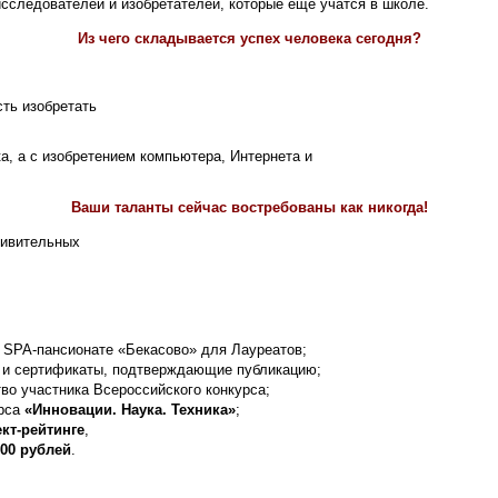
сследователей и изобретателей, которые ещё учатся в школе.
Из чего складывается успех человека сегодня?
ть изобретать
а, а с изобретением компьютера, Интернета и
Ваши таланты сейчас востребованы как никогда!
дивительных
 SPA-пансионате «Бекасово» для Лауреатов;
и сертификаты, подтверждающие публикацию;
во участника Всероссийского конкурса;
урса
«Инновации. Наука. Техника»
;
кт-рейтинге
,
00 рублей
.