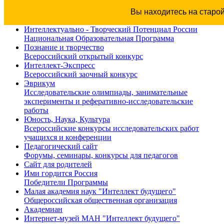
Вы находитесь на старо
Интеллектуально - Творческий Потенциал России
Национальная Образовательная Программа
Познание и творчество
Всероссийский открытый конкурс
Интеллект-Экспресс
Всероссийский заочный конкурс
Эврикум
Исследовательские олимпиады, занимательные
эксперименты и реферативно-исследовательские
работы
Юность, Наука, Культура
Всероссийские конкурсы исследовательских работ
учащихся и конференции
Педагогический сайт
Форумы, семинары, конкурсы для педагогов
Сайт для родителей
Ими гордится Россия
Победители Программы
Малая академия наук "Интеллект будущего"
Общероссийская общественная организация
Академиан
Интернет-музей МАН "Интеллект будущего"