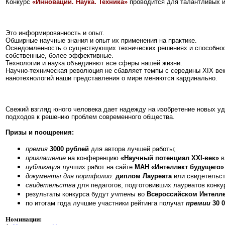
Конкурс
«Инновации. Наука. Техника»
проводится для талантливых и
Это информированность и опыт.
Обширные научные знания и опыт их применения на практике.
Осведомленность о существующих технических решениях и способнос
собственные, более эффективные.
Технологии и наука объединяют все сферы нашей жизни.
Научно-техническая революция не сбавляет темпы с середины XIX век
нанотехнологий наши представления о мире меняются кардинально.
Свежий взгляд юного человека дает надежду на изобретение новых у
подходов к решению проблем современного общества.
Призы и поощрения:
премия
3000 рублей
для автора лучшей работы;
приглашение
на конференцию
«Научный потенциал XXI-век»
в
публикация
лучших работ на сайте
МАН «Интеллект будущего»
документы для портфолио
:
диплом Лауреата
или свидетельст
свидетельства
для педагогов, подготовивших лауреатов конк
результаты конкурса будут
учтены
во
Всероссийском Интелле
по итогам года лучшие участники рейтинга получат
премии
30 0
Номинации: