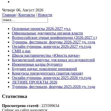
Четверг 06, Август 2026
Главная
|
Контакты
|
Новости
Основные проекты 2026-2027 уч.г.
Официальные документы органов власти
Всероссийские очные конференции (2026-2027 г.)
Турниры, фестивали, форумы 2026-2027 уч. года
Онлайн-турниры, конкурсы 2026-2027 уч.года
СМИ о нас
Школа наставничества «Юность науки»
Космический импульс для юных исследователей
Инженерные кадры будущего
Будущее науки: поколение инноваций
Конкурсы президентских грантов (архив)
Онлайн-турниры, конкурсы 2025-2026 уч.года
ЛЕТНИЕ ПРОЕКТЫ 2026
Турниры, фестивали, форумы 2025-2026 уч. года
Статистика
Просмотрено статей
: 225599634
Сейчас на сайте находятся: