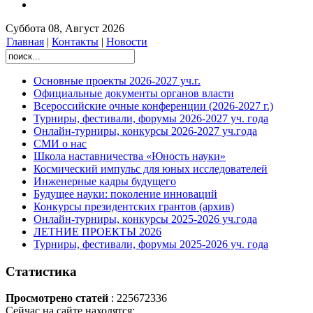
Суббота 08, Август 2026
Главная
|
Контакты
|
Новости
Основные проекты 2026-2027 уч.г.
Официальные документы органов власти
Всероссийские очные конференции (2026-2027 г.)
Турниры, фестивали, форумы 2026-2027 уч. года
Онлайн-турниры, конкурсы 2026-2027 уч.года
СМИ о нас
Школа наставничества «Юность науки»
Космический импульс для юных исследователей
Инженерные кадры будущего
Будущее науки: поколение инноваций
Конкурсы президентских грантов (архив)
Онлайн-турниры, конкурсы 2025-2026 уч.года
ЛЕТНИЕ ПРОЕКТЫ 2026
Турниры, фестивали, форумы 2025-2026 уч. года
Статистика
Просмотрено статей
: 225672336
Сейчас на сайте находятся: