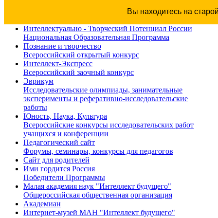
Вы находитесь на старо
Интеллектуально - Творческий Потенциал России
Национальная Образовательная Программа
Познание и творчество
Всероссийский открытый конкурс
Интеллект-Экспресс
Всероссийский заочный конкурс
Эврикум
Исследовательские олимпиады, занимательные
эксперименты и реферативно-исследовательские
работы
Юность, Наука, Культура
Всероссийские конкурсы исследовательских работ
учащихся и конференции
Педагогический сайт
Форумы, семинары, конкурсы для педагогов
Сайт для родителей
Ими гордится Россия
Победители Программы
Малая академия наук "Интеллект будущего"
Общероссийская общественная организация
Академиан
Интернет-музей МАН "Интеллект будущего"