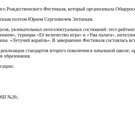
ского Рождественского Фестиваля, который организовала Общерос
вестным поэтом Юрием Сергеевичем Энтиным.
сов, увлекательных интеллектуальных состязаний: тест-рейтинг
ением», турниры «Её величество игра» и «Ума палата», интелл
на «Летучий корабль». В завершении Фестиваля состоялась вс
о реализации стандартов второго поколения в начальной школе,
в образования.
гации:
СОШ №26;