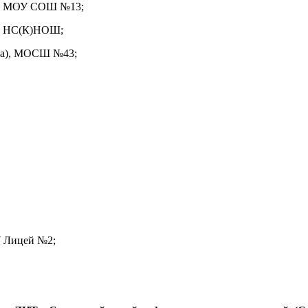
), МОУ СОШ №13;
), НС(К)НОШ;
ра), МОСШ №43;
У Лицей №2;