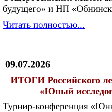
и
будущего» и НП «Обнинск
в
большом
количестве
Читать полностью...
воды.
Овсяная
каша-
размазня
должна
09.07.2026
быть
обязательно
в
ИТОГИ
Российского л
меню
выздоравливающего
«Юный исследо
после
отравления.
Ее
Турнир-конференция «Юн
необходимо