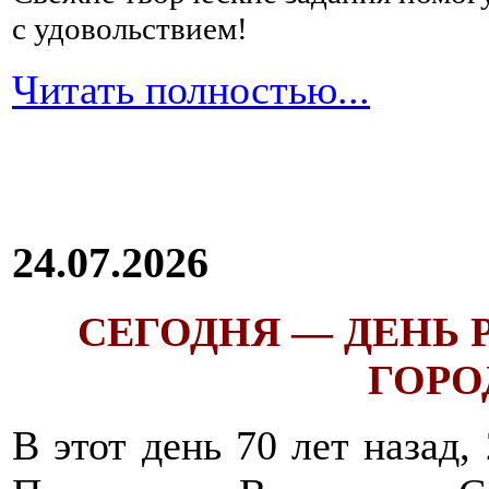
переваривания
с удовольствием!
которых
может
спровоцировать
Читать полностью...
брожение
и
гниение.
Это
свежие
овощи
и
24.07.2026
фрукты,
продукты,
содержащие
дрожжи
,
СЕГОДНЯ — ДЕНЬ
черный
хлеб.
ГОРОД
Начать
питание
следует
В этот день 70 лет назад,
сначала
с