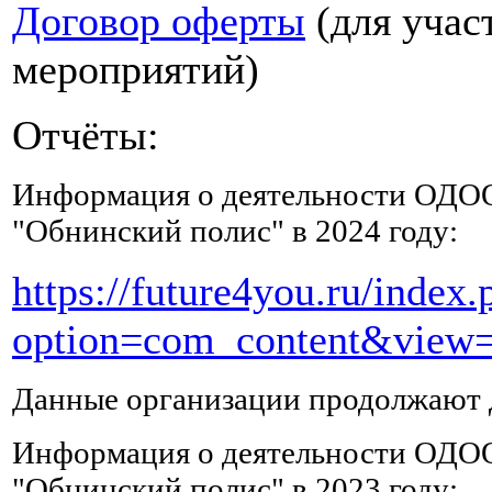
Договор оферты
(для учас
много
жидкости,
мероприятий)
можно
процеженные
клюквенные
Отчёты:
морсы
и
Информация о деятельности ОДО
компоты
из
"Обнинский полис" в 2024 году:
сухофруктов,
в
https://future4you.ru/index.
которых
должны
option=com_content&view=
быть
курага
и
Данные организации продолжают д
чернослив,
содержащие
Информация о деятельности ОДО
натрий,
магний
"Обнинский полис" в 2023 году: