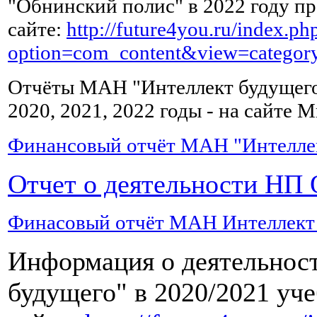
"Обнинский полис" в 2022 году пр
выпивать
по
сайте:
http://future4you.ru/index.ph
чашке
option=com_content&view=catego
зеленого
чая,
можно
Отчёты МАН "Интеллект будущего"
с
2020, 2021, 2022 годы - на сайте
лимоном.
Финансовый отчёт МАН "Интеллект
Жирное,
Отчет о деятельности НП 
копченое,
острое
и
Финасовый отчёт МАН Интеллект б
соленое
после
Информация о деятельно
сильного
отравления
будущего" в 2020/2021 уч
можно
начать