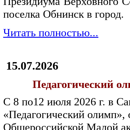
Президиума Верховного С
крупяных
отваров,
поселка Обнинск в город.
например,
рисового
Читать полностью...
без
добавления
соли
и
сахара,
а
15.07.2026
затем
можно
перейти
Педагогический ол
на
каши-
С 8 по12 июля 2026 г. в 
размазни,
которые
«Педагогический олимп»,
следует
варить
Общероссийской Малой ак
долго