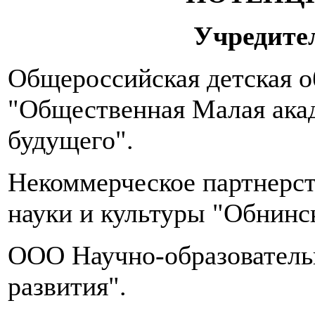
в
день.
Учредите
Количество
приемов
пищи
Общероссийская детская о
–
5-
"Общественная Малая ака
6
раз
будущего".
в
сутки,
желательно,
Некоммерческое партнерст
в
одно
науки и культуры "Обнинс
и
то
OOO Научно-образователь
же
время.
развития".
Необходимо
пить