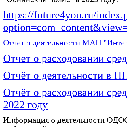
и
калий,
https://future4you.ru/index.
а
также
option=com_content&view=
другие
микроэлементы,
которые
Отчет о деятельности МАН "Интел
были
вымыты
Отчет о расходовании сре
из
организма
при
отравлении
.
Отчёт о деятельности в НП
Хотя
бы
Отчёт о расходовании сре
2-
3
2022 году
раза
в
день
Информация о деятельности ОДО
нужно