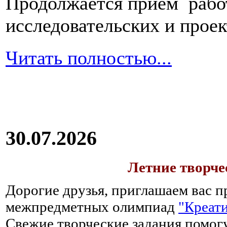
Продолжается прием работ
зависимости
от
возраста
пациента
исследовательских и прое
–
ребенок
это
Читать полностью...
или
взрослый
человек,
в
первое
время
после
перенесенного
отравления
30.07.2026
необходимо
полностью
исключить
Летние творч
из
рациона
Дорогие друзья, приглашаем вас п
любые
межпредметных олимпиад
"Креати
продукты,
процесс
Свежие творческие задания помогу