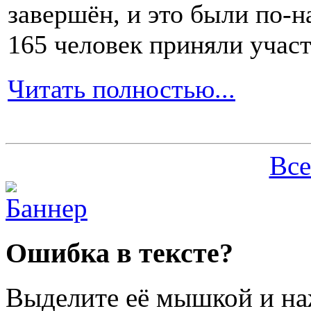
есть
завершён, и это были по-н
1-
2
165 человек приняли участ
раза
в
день
Читать полностью...
хотя
бы
по
1-
2
Все
столовых
ложки.
Вся
Ошибка в тексте?
пища,
которая
будет
Выделите её мышкой и н
поступать