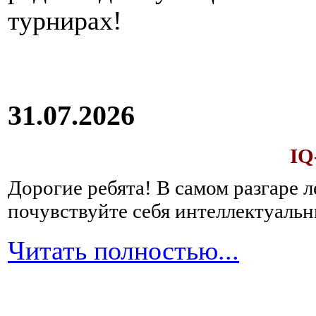
крупяных
турнирах!
отваров,
например,
рисового
без
добавления
соли
31.07.2026
и
сахара,
а
IQ
затем
можно
Дорогие ребята!
В самом разгаре 
перейти
почувствуйте себя интеллектуал
на
каши-
размазни,
Читать полностью...
которые
следует
варить
долго