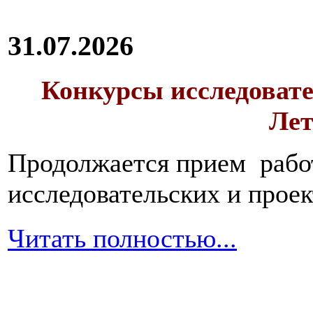
и
в
большом
31.07.2026
количестве
воды.
Конкурсы исследовате
Лет
Овсяная
каша-
размазня
Продолжается прием работ
должна
быть
исследовательских и прое
обязательно
в
меню
Читать полностью...
выздоравливающего
после
отравления.
Ее
необходимо