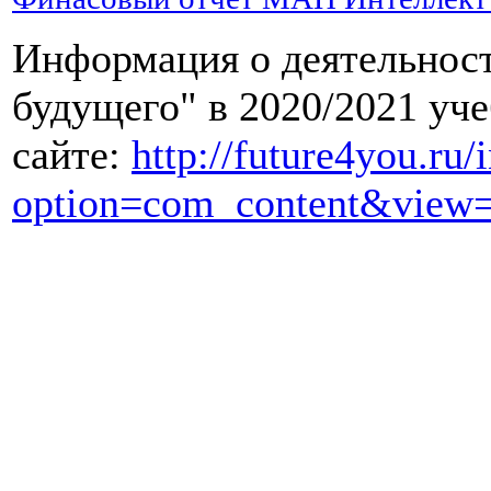
есть
не
Информация о деятельно
раньше,
чем
будущего" в 2020/2021 уч
через
2-
сайте:
http://future4you.ru/
3
месяца.
option=com_content&view=
Это
необходимо,
чтобы
дать
время
печени
на
полное
восстановление
после
перенесенного
стресса.