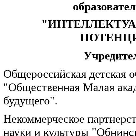
в
образовате
день.
Количество
"ИНТЕЛЛЕКТУ
приемов
пищи
ПОТЕНЦ
–
5-
6
Учредите
раз
в
сутки,
Общероссийская детская о
желательно,
в
"Общественная Малая ака
одно
и
будущего".
то
же
время.
Некоммерческое партнерст
Необходимо
науки и культуры "Обнинс
пить