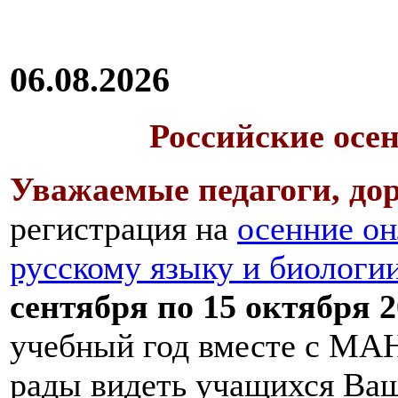
переваривания
которых
может
спровоцировать
06.08.2026
брожение
и
гниение.
Российские осе
Это
свежие
овощи
Уважаемые педагоги, дор
и
фрукты,
регистрация на
осенние он
продукты,
содержащие
дрожжи
,
русскому языку и биологи
черный
хлеб.
сентября по 15 октября 2
Начать
питание
учебный год вместе с МАН
следует
сначала
рады видеть учащихся Ва
с