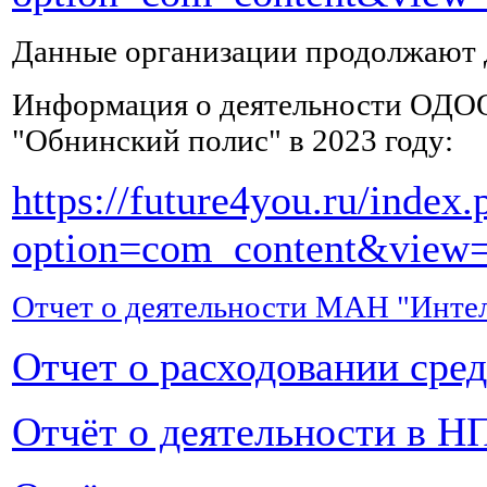
и
калий,
Данные организации продолжают д
а
также
Информация о деятельности ОДО
другие
микроэлементы,
"Обнинский полис" в 2023 году:
которые
были
https://future4you.ru/index.
вымыты
из
option=com_content&view=
организма
при
отравлении
.
Хотя
Отчет о деятельности МАН "Интел
бы
2-
Отчет о расходовании сре
3
раза
в
Отчёт о деятельности в НП
день
нужно