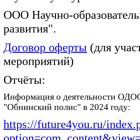
много
OOO Научно-образователь
жидкости,
можно
развития".
процеженные
клюквенные
морсы
Договор оферты
(для учас
и
компоты
мероприятий)
из
сухофруктов,
в
Отчёты:
которых
должны
Информация о деятельности ОДО
быть
курага
"Обнинский полис" в 2024 году:
и
чернослив,
https://future4you.ru/index.
содержащие
натрий,
option=com_content&view=
магний