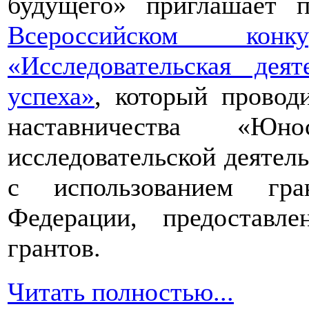
будущего» приглашает п
зависимости
от
возраста
пациента
Всероссийском конкур
–
ребенок
«Исследовательская дея
это
или
взрослый
человек,
успеха»
, который провод
в
первое
наставничества «Юно
время
после
исследовательской деятел
перенесенного
отравления
с использованием гра
необходимо
полностью
Федерации, предоставл
исключить
из
грантов.
рациона
любые
продукты,
Читать полностью...
процесс