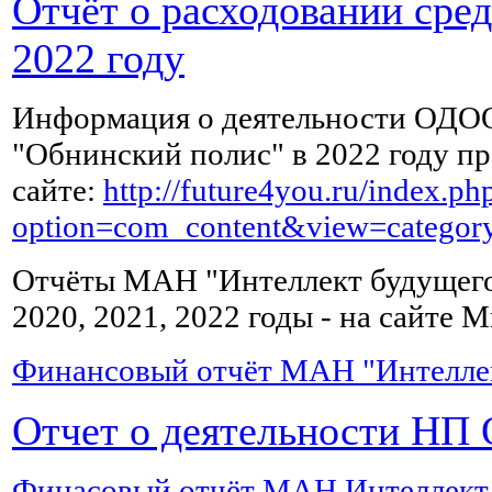
Отчёт о расходовании сре
выпивать
по
2022 году
чашке
зеленого
чая,
Информация о деятельности ОДО
можно
"Обнинский полис" в 2022 году пр
с
лимоном.
сайте:
http://future4you.ru/index.ph
option=com_content&view=catego
Жирное,
Отчёты МАН "Интеллект будущего"
копченое,
острое
2020, 2021, 2022 годы - на сайте
и
соленое
Финансовый отчёт МАН "Интеллект
после
сильного
Отчет о деятельности НП 
отравления
можно
начать
Финасовый отчёт МАН Интеллект б