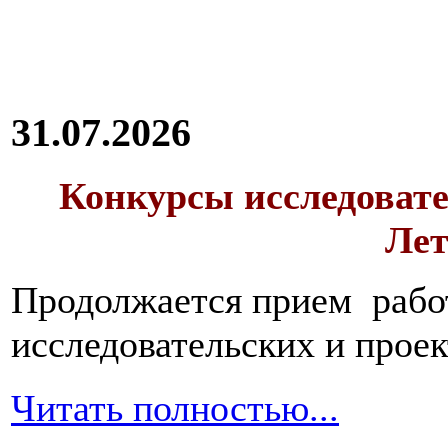
переваривания
которых
может
спровоцировать
брожение
и
31.07.2026
гниение.
Это
свежие
Конкурсы исследовате
овощи
и
Лет
фрукты,
продукты,
содержащие
дрожжи
,
Продолжается прием работ
черный
хлеб.
исследовательских и прое
Начать
питание
следует
Читать полностью...
сначала
с