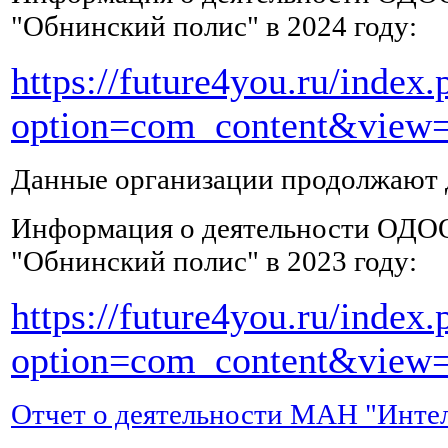
и
"Обнинский полис" в 2024 году:
калий,
а
https://future4you.ru/index.
также
другие
option=com_content&view=
микроэлементы,
которые
были
Данные организации продолжают д
вымыты
из
Информация о деятельности ОДО
организма
при
отравлении
.
"Обнинский полис" в 2023 году:
Хотя
бы
https://future4you.ru/index.
2-
3
option=com_content&view=
раза
в
день
Отчет о деятельности МАН "Интел
нужно