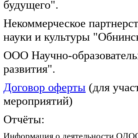
будущего".
много
жидкости,
можно
Некоммерческое партнерст
процеженные
клюквенные
науки и культуры "Обнинс
морсы
и
OOO Научно-образователь
компоты
из
развития".
сухофруктов,
в
которых
Договор оферты
(для учас
должны
быть
мероприятий)
курага
и
чернослив,
Отчёты:
содержащие
натрий,
Информация о деятельности ОДО
магний