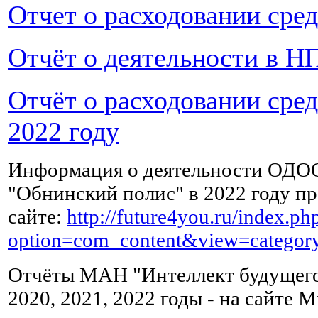
выпивать
Отчет о расходовании сре
по
чашке
зеленого
Отчёт о деятельности в НП
чая,
можно
Отчёт о расходовании сре
с
лимоном.
2022 году
Жирное,
Информация о деятельности ОДО
копченое,
"Обнинский полис" в 2022 году пр
острое
и
сайте:
http://future4you.ru/index.ph
соленое
option=com_content&view=catego
после
сильного
Отчёты МАН "Интеллект будущего"
отравления
можно
2020, 2021, 2022 годы - на сайте
начать