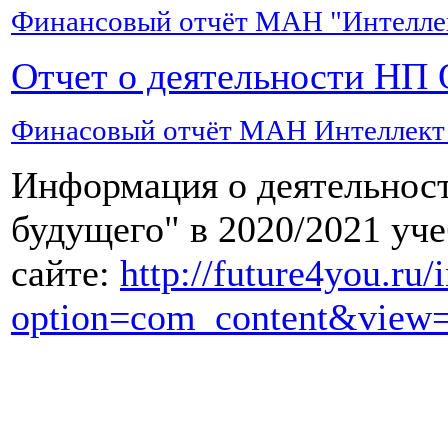
есть
Финансовый отчёт МАН "Интеллект
не
раньше,
Отчет о деятельности НП 
чем
через
2-
Финасовый отчёт МАН Интеллект б
3
месяца.
Информация о деятельно
Это
необходимо,
будущего" в 2020/2021 уч
чтобы
дать
сайте:
http://future4you.ru/
время
печени
option=com_content&view=
на
полное
восстановление
после
перенесенного
стресса.