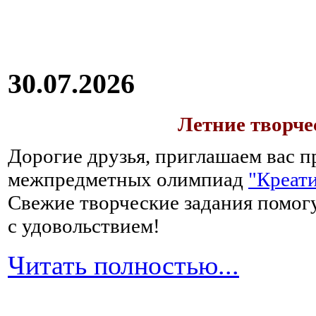
крупяных
отваров,
например,
рисового
без
30.07.2026
добавления
соли
и
Летние творч
сахара,
а
Дорогие друзья, приглашаем вас п
затем
межпредметных олимпиад
"Креати
можно
перейти
Свежие творческие задания помогу
на
с удовольствием!
каши-
размазни,
Читать полностью...
которые
следует
варить
долго