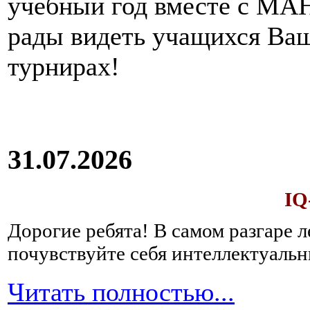
учебный год вместе с МАН
зависимости
от
возраста
пациента
рады видеть учащихся Ва
–
ребенок
турнирах!
это
или
взрослый
человек,
в
первое
время
после
31.07.2026
перенесенного
отравления
необходимо
IQ
полностью
исключить
Дорогие ребята!
В самом разгаре 
из
рациона
почувствуйте себя интеллектуал
любые
продукты,
Читать полностью...
процесс