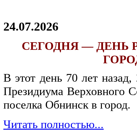
и
в
большом
количестве
24.07.2026
воды.
СЕГОДНЯ — ДЕНЬ
Овсяная
ГОРОД
каша-
размазня
должна
В этот день 70 лет назад,
быть
обязательно
Президиума Верховного С
в
меню
поселка Обнинск в город.
выздоравливающего
после
отравления.
Читать полностью...
Ее
необходимо