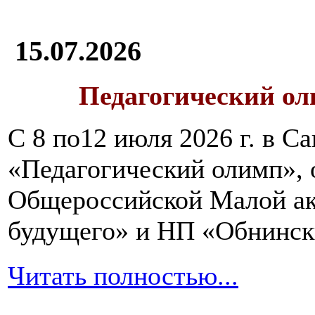
есть
1-
2
15.07.2026
раза
в
день
Педагогический ол
хотя
бы
по
С 8 по12 июля 2026 г. в 
1-
2
«Педагогический олимп»,
столовых
ложки.
Общероссийской Малой ак
будущего» и НП «Обнинск
Вся
пища,
Читать полностью...
которая
будет
поступать