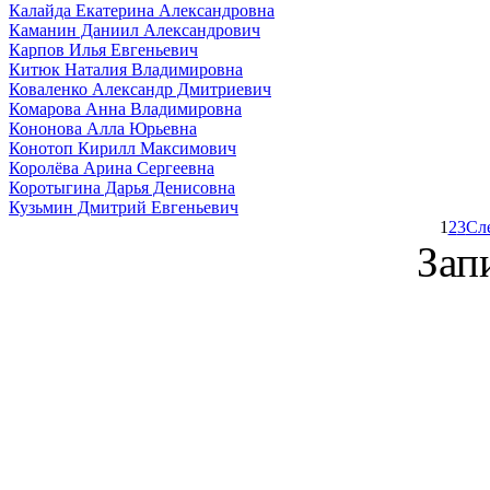
Калайда Екатерина Александровна
Каманин Даниил Александрович
Карпов Илья Евгеньевич
Китюк Наталия Владимировна
Коваленко Александр Дмитриевич
Комарова Анна Владимировна
Кононова Алла Юрьевна
Конотоп Кирилл Максимович
Королёва Арина Сергеевна
Коротыгина Дарья Денисовна
Кузьмин Дмитрий Евгеньевич
1
2
3
Сл
Зап