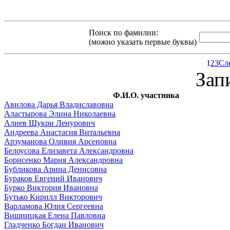
Поиск по фамилии:
(можно указать первые буквы)
1
2
3
Сл
Зап
Ф.И.О. участника
Авилова Дарья Владиславовна
Аластырова Элина Николаевна
Алиев Шукри Ленурович
Андреева Анастасия Витальевна
Арзуманова Оливия Арсеновна
Белоусова Елизавета Александровна
Борисенко Мария Александровна
Бубликова Арина Денисовна
Бураков Евгений Иванович
Бурко Виктория Ивановна
Бутько Кирилл Викторович
Варламова Юлия Сергеевна
Вишницкая Елена Павловна
Гладченко Богдан Иванович