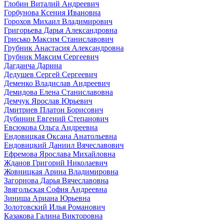
Глобин Виталий Андреевич
Горбунова Ксения Ивановна
Горохов Михаил Владимирович
Григорьева Дарья Александровна
Грисько Максим Станиславович
Грубник Анастасия Александровна
Грубник Максим Сергеевич
Дагданча Дарина
Дедушев Сергей Сергеевич
Деменко Владислав Андреевич
Демидова Елена Станиславовна
Демчук Ярослав Юрьевич
Дмитриев Платон Борисович
Дубинин Евгений Степанович
Евсюкова Ольга Андреевна
Ендовицкая Оксана Анатольевна
Ендовицкий Даниил Вячеславович
Ефремова Ярослава Михайловна
Жданов Григорий Николаевич
Жовницкая Арина Владимировна
Загорнова Дарья Вячеславовна
Звягольская София Андреевна
Зиниша Ариана Юрьевна
Золотовский Илья Романович
Казакова Галина Викторовна