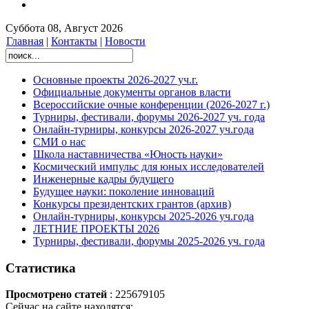
Суббота 08, Август 2026
Главная
|
Контакты
|
Новости
Основные проекты 2026-2027 уч.г.
Официальные документы органов власти
Всероссийские очные конференции (2026-2027 г.)
Турниры, фестивали, форумы 2026-2027 уч. года
Онлайн-турниры, конкурсы 2026-2027 уч.года
СМИ о нас
Школа наставничества «Юность науки»
Космический импульс для юных исследователей
Инженерные кадры будущего
Будущее науки: поколение инноваций
Конкурсы президентских грантов (архив)
Онлайн-турниры, конкурсы 2025-2026 уч.года
ЛЕТНИЕ ПРОЕКТЫ 2026
Турниры, фестивали, форумы 2025-2026 уч. года
Статистика
Просмотрено статей
: 225679105
Сейчас на сайте находятся: