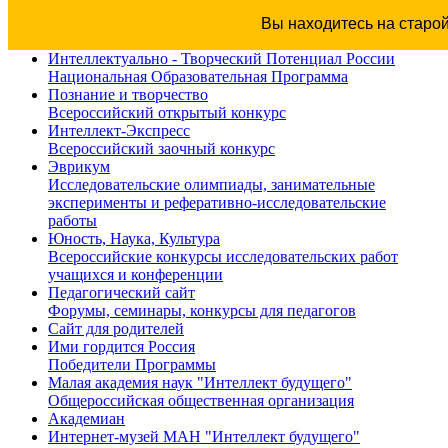
Вы находитесь на старо
Интеллектуально - Творческий Потенциал России
Национальная Образовательная Программа
Познание и творчество
Всероссийский открытый конкурс
Интеллект-Экспресс
Всероссийский заочный конкурс
Эврикум
Исследовательские олимпиады, занимательные
эксперименты и реферативно-исследовательские
работы
Юность, Наука, Культура
Всероссийские конкурсы исследовательских работ
учащихся и конференции
Педагогический сайт
Форумы, семинары, конкурсы для педагогов
Сайт для родителей
Ими гордится Россия
Победители Программы
Малая академия наук "Интеллект будущего"
Общероссийская общественная организация
Академиан
Интернет-музей МАН "Интеллект будущего"