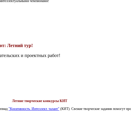
я интеллектуальными чемпионами!
т: Летний тур!
ательских и проектных работ!
Летние творческие конкурсы КИТ
импиад
"Креативность. Интеллект. талант"
(КИТ). Свежие творческие задания помогут пров