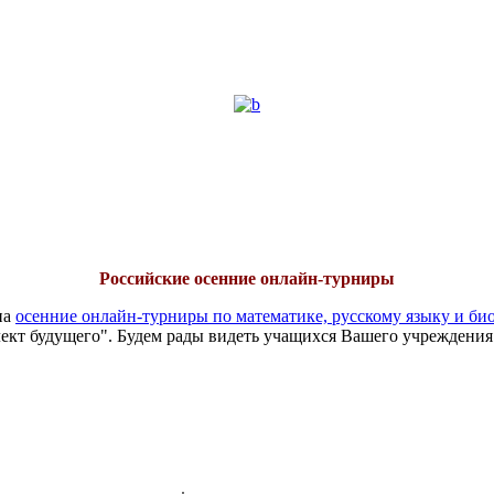
Российские осенние онлайн-турниры
на
осенние онлайн-турниры по математике, русскому языку и би
ект будущего". Будем рады видеть учащихся Вашего учреждения