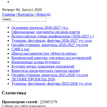
Четверг 06, Август 2026
Главная
|
Контакты
|
Новости
Основные проекты 2026-2027 уч.г.
Официальные документы органов власти
Всероссийские очные конференции (2026-2027 г.)
Турниры, фестивали, форумы 2026-2027 уч. года
Онлайн-турниры, конкурсы 2026-2027 уч.года
СМИ о нас
Школа наставничества «Юность науки»
Космический импульс для юных исследователей
Инженерные кадры будущего
Будущее науки: поколение инноваций
Конкурсы президентских грантов (архив)
Онлайн-турниры, конкурсы 2025-2026 уч.года
ЛЕТНИЕ ПРОЕКТЫ 2026
Турниры, фестивали, форумы 2025-2026 уч. года
Статистика
Просмотрено статей
: 225607279
Сейчас на сайте находятся: