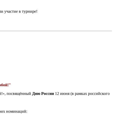
и участие в турнире!
обой!"
ой!», посвящённый
Дню России
12 июня (в рамках российского
воих номинаций: