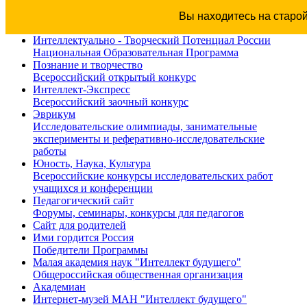
Вы находитесь на старо
Интеллектуально - Творческий Потенциал России
Национальная Образовательная Программа
Познание и творчество
Всероссийский открытый конкурс
Интеллект-Экспресс
Всероссийский заочный конкурс
Эврикум
Исследовательские олимпиады, занимательные
эксперименты и реферативно-исследовательские
работы
Юность, Наука, Культура
Всероссийские конкурсы исследовательских работ
учащихся и конференции
Педагогический сайт
Форумы, семинары, конкурсы для педагогов
Сайт для родителей
Ими гордится Россия
Победители Программы
Малая академия наук "Интеллект будущего"
Общероссийская общественная организация
Академиан
Интернет-музей МАН "Интеллект будущего"