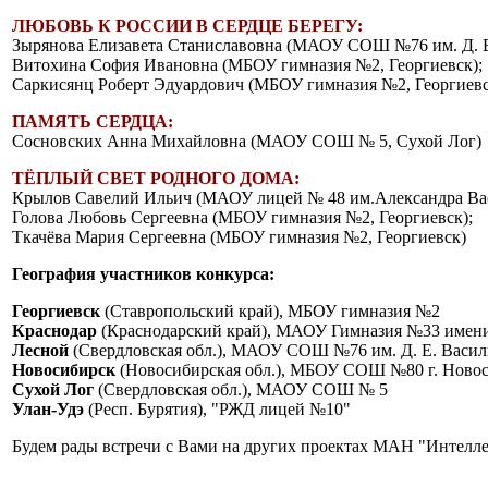
ЛЮБОВЬ К РОССИИ В СЕРДЦЕ БЕРЕГУ:
Зырянова Елизавета Станиславовна (МАОУ СОШ №76 им. Д. Е.
Витохина София Ивановна (МБОУ гимназия №2, Георгиевск);
Саркисянц Роберт Эдуардович (МБОУ гимназия №2, Георгиевс
ПАМЯТЬ СЕРДЦА:
Сосновских Анна Михайловна (МАОУ СОШ № 5, Сухой Лог)
ТЁПЛЫЙ СВЕТ РОДНОГО ДОМА:
Крылов Савелий Ильич (МАОУ лицей № 48 им.Александра Вас
Голова Любовь Сергеевна (МБОУ гимназия №2, Георгиевск);
Ткачёва Мария Сергеевна (МБОУ гимназия №2, Георгиевск)
География участников конкурса:
Георгиевск
(Ставропольский край), МБОУ гимназия №2
Краснодар
(Краснодарский край), МАОУ Гимназия №33 имени
Лесной
(Свердловская обл.), МАОУ СОШ №76 им. Д. Е. Васил
Новосибирск
(Новосибирская обл.), МБОУ СОШ №80 г. Ново
Сухой Лог
(Свердловская обл.), МАОУ СОШ № 5
Улан-Удэ
(Респ. Бурятия), "РЖД лицей №10"
Будем рады встречи с Вами на других проектах МАН "Интелл