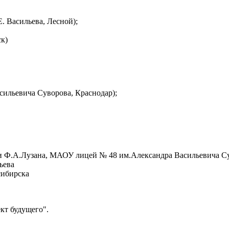
 Васильева, Лесной);
к)
ильевича Суворова, Краснодар);
 Ф.А.Лузана, МАОУ лицей № 48 им.Александра Васильевича С
ьева
сибирска
ект будущего".