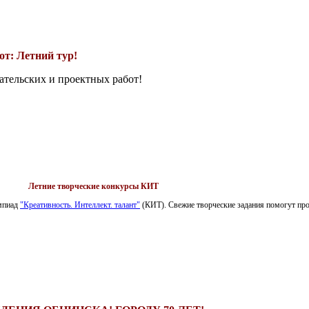
т: Летний тур!
ательских и проектных работ!
Летние творческие конкурсы КИТ
импиад
"Креативность. Интеллект. талант"
(КИТ). Свежие творческие задания помогут пров