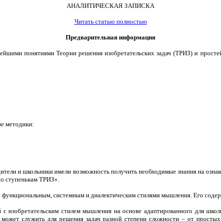
АНАЛИТИЧЕСКАЯ ЗАПИСКА
Читать статью полностью
Предварительная информация
нейшими понятиями Теории решения изобретательских задач (ТРИЗ) и прост
е методики:
дители и школьники имели возможность получить необходимые знания на озна
По ступенькам ТРИЗ».
 с функциональным, системным и диалектическим стилями мышления. Его соде
й с изобретательским стилем мышления на основе адаптированного для школ
и может служить для решения задач разной степени сложности – от просты