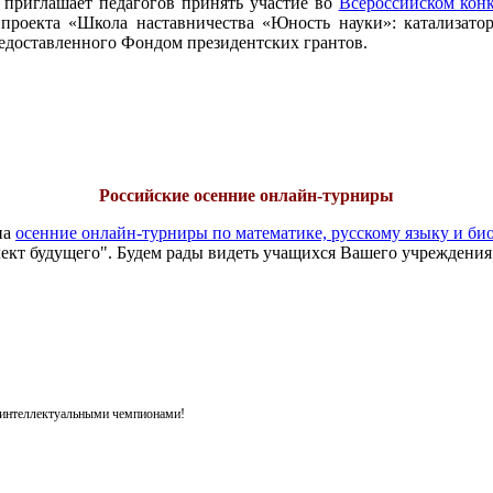
 приглашает педагогов принять участие во
Всероссийском конк
проекта «Школа наставничества «Юность науки»: катализатор
едоставленного Фондом президентских грантов.
Российские осенние онлайн-турниры
на
осенние онлайн-турниры по математике, русскому языку и би
ект будущего". Будем рады видеть учащихся Вашего учреждения
я интеллектуальными чемпионами!