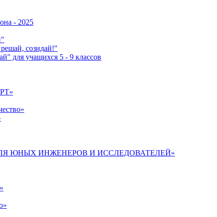
она - 2025
н"
решай, созидай!"
й" для учащихся 5 - 9 классов
АРТ»
чество»
»
 ДЛЯ ЮНЫХ ИНЖЕНЕРОВ И ИССЛЕДОВАТЕЛЕЙ»
»
о»