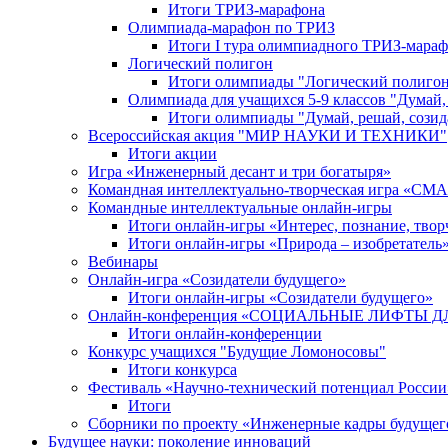
Итоги ТРИЗ-марафона
Олимпиада-марафон по ТРИЗ
Итоги I тура олимпиадного ТРИЗ-мараф
Логический полигон
Итоги олимпиады "Логический полиго
Олимпиада для учащихся 5-9 классов "Думай, 
Итоги олимпиады "Думай, решай, созида
Всероссийская акция "МИР НАУКИ И ТЕХНИКИ"
Итоги акции
Игра «Инженерный десант и три богатыря»
Командная интеллектуально-творческая игра «СМ
Командные интеллектуальные онлайн-игры
Итоги онлайн-игры «Интерес, познание, твор
Итоги онлайн-игры «Природа – изобретатель
Вебинары
Онлайн-игра «Созидатели будущего»
Итоги онлайн-игры «Cозидатели будущего»
Онлайн-конференция «СОЦИАЛЬНЫЕ ЛИФТЫ
Итоги онлайн-конференции
Конкурс учащихся "Будущие Ломоносовы"
Итоги конкурса
Фестиваль «Научно-технический потенциал России
Итоги
Сборники по проекту «Инженерные кадры будущег
Будущее науки: поколение инноваций