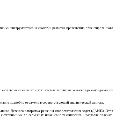
ейшими инструментами Технологии развития нравственно ориентированного
комительных семинарах и узкоцелевых вебинарах, а также в рекомендованной
ржание подробно отражено в соответствующей аналитической записке.
ьников Детского алгоритма решения изобретательских задач (ДАРИЗ). Этот
х ситуационных до серьёзных инженерно-технических – позволяя получать