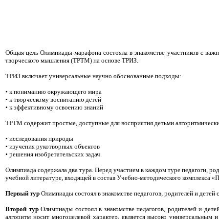
Общая цель Олимпиады-марафона состояла в знакомстве участников с важ
творческого мышления (ТРТМ) на основе ТРИЗ.
ТРИЗ включает универсальные научно обоснованные подходы:
• к пониманию окружающего мира
• к творческому воспитанию детей
• к эффективному освоению знаний
ТРТМ содержит простые, доступные для восприятия детьми алгоритмически
• исследования природы
• изучения рукотворных объектов
• решения изобретательских задач.
Олимпиада содержала два тура. Перед участием в каждом туре педагоги, ро
учебной литературе, входящей в состав Учебно-методического комплекса «
Первый тур
Олимпиады состоял в знакомстве педагогов, родителей и детей
Второй тур
Олимпиады состоял в знакомстве педагогов, родителей и дете
алгоритм носит многоцелевой характер, является высоко универсальным 