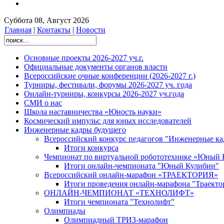
Суббота 08, Август 2026
Главная
|
Контакты
|
Новости
Основные проекты 2026-2027 уч.г.
Официальные документы органов власти
Всероссийские очные конференции (2026-2027 г.)
Турниры, фестивали, форумы 2026-2027 уч. года
Онлайн-турниры, конкурсы 2026-2027 уч.года
СМИ о нас
Школа наставничества «Юность науки»
Космический импульс для юных исследователей
Инженерные кадры будущего
Всероссийский конкурс педагогов "Инженерные ка
Итоги конкурса
Чемпионат по виртуальной робототехнике «Юный
Итоги онлайн-чемпионата "Юный Кулибин"
Всероссийский онлайн-марафон «ТРАЕКТОРИЯ»
Итоги проведения онлайн-марафона "Траект
ОНЛАЙН-ЧЕМПИОНАТ «ТЕХНОЛИФТ»
Итоги чемпионата "Технолифт"
Олимпиады
Олимпиадный ТРИЗ-марафон