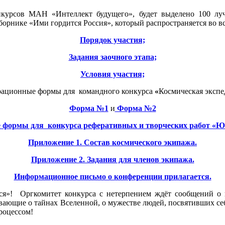
нкурсов МАН «Интеллект будущего», будет выделено 100 лу
сборнике «Ими гордится Россия», который распространяется во в
Порядок участия;
Задания заочного этапа;
Условия участия;
рационные формы для командного конкурса
«
Космическая экспе
Форма №1
и
Форма №2
 формы для конкурса реферативных и творческих работ «Юн
Приложение 1. Состав космического экипажа.
Приложение 2. Задания для членов экипажа.
Информационное письмо о конференции прилагается.
ся»! Оргкомитет конкурса с нетерпением ждёт сообщений о
ающие о тайнах Вселенной, о мужестве людей, посвятивших себя
роцессом!