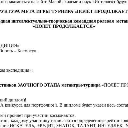
познакомиться на сайте Малой академии наук «Интеллект буду
РУКТУРА МЕТА-ИГРЫ-ТУРНИРА
«ПОЛЁТ ПРОДОЛЖАЕТ
дная интеллектуально-творческая командная ролевая метаи
«ПОЛЁТ ПРОДОЛЖАЕТСЯ»
ПЕДИЦИЯ»
Юность – Космосу».
ая экспедиция»;
астников ЗАОЧНОГО ЭТАПА метаигры-турнира
«ПОЛЁТ П
ющий диплом)!
урса для портфолио(!). В дипломе будет указан весь состав к
ый пройдет при участии космонавтов.
инг: каждому участнику начисляются определённые рейтинговы
ся звание ИСКАТЕЛЬ, ЭРУДИТ, ЗНАТОК, ТАЛАНТ, ИНТЕЛЛЕКТ