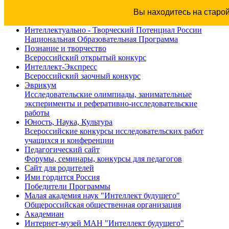
Вы находитесь на старо
Интеллектуально - Творческий Потенциал России
Национальная Образовательная Программа
Познание и творчество
Всероссийский открытый конкурс
Интеллект-Экспресс
Всероссийский заочный конкурс
Эврикум
Исследовательские олимпиады, занимательные
эксперименты и реферативно-исследовательские
работы
Юность, Наука, Культура
Всероссийские конкурсы исследовательских работ
учащихся и конференции
Педагогический сайт
Форумы, семинары, конкурсы для педагогов
Сайт для родителей
Ими гордится Россия
Победители Программы
Малая академия наук "Интеллект будущего"
Общероссийская общественная организация
Академиан
Интернет-музей МАН "Интеллект будущего"