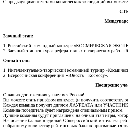
С предыдущими отчетами космических экспедиций вы можете 
СТ
Междунаро
Заочный этап:
1. Российский командный конкурс «КОСМИЧЕСКАЯ ЭКС
2. Заочный этап конкурса реферативных и творческих работ «
Очный этап:
1. Интеллектуально-творческий командный турнир «Космическ
2. Всероссийская конференция «Юность – Космосу».
Поощрение уч
О ваших достижениях узнает вся Россия!
Вы можете стать призёром конкурса (и получить соответству
Каждая команда получит диплом ЛАУРЕАТА или УЧАСТНИКА конк
Команда-победитель будет награждена специальным призом.
Лучшие команды будут приглашены на очный этап игры, котор
Начисление баллов в единый Общероссийский интеллект-рейт
набранному количеству рейтинговых баллов присваивает