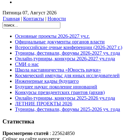
Пятница 07, Август 2026
Главная
|
Контакты
|
Новости
Основные проекты 2026-2027 уч.г.
Официальные документы органов власти
Всероссийские очные конференции (2026-2027 г.)
Турниры, фестивали, форумы 2026-2027 уч. года
Онлайн-турниры, конкурсы 2026-2027 уч.года
СМИ о нас
Школа наставничества «Юность науки»
Космический импульс для юных исследователей
Инженерные кадры будущего
Будущее науки: поколение инноваций
Конкурсы президентских грантов (архив)
Онлайн-турниры, конкурсы 2025-2026 уч.года
ЛЕТНИЕ ПРОЕКТЫ 2026
Турниры, фестивали, форумы 2025-2026 уч. года
Статистика
Просмотрено статей
: 225624850
Сейчас на сайте находятся: