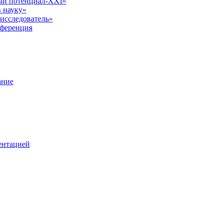
ый потенциал-XXI»
 науку»
исследователь»
нференция
ание
ентацией