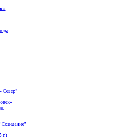
ос»
лода
- Север"
ловек»
рь
 "Созидание"
 г.)