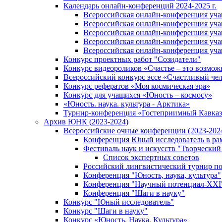
Календарь онлайн-конференций 2024-2025 г.
Всероссийская онлайн-конференция учащ
Всероссийская онлайн-конференция учащ
Всероссийская онлайн-конференция учащ
Всероссийская онлайн-конференция учащ
Всероссийская онлайн-конференция учащ
Конкурс проектных работ "Созидатели"
Конкурс видеороликов «Счастье – это возмож
Всероссийский конкурс эссе «Счастливый че
Конкурс рефератов «Моя космическая эра»
Конкурс для учащихся «Юность – космосу»
«Юность. наука. культура - Арктика»
Турнир-конференция «Гостеприимный Кавказ
Архив ЮНК (2023-2024)
Всероссийские очные конференции (2023-2024
Конференция Юный исследователь в рам
Фестиваль наук и искусств "Творческий
Список экспертных советов
Российский лингвистический турнир п
Конференция "Юность, наука, культура"
Конференция "Научный потенциал-XXI
Конференция "Шаги в науку"
Конкурс "Юный исследователь"
Конкурс "Шаги в науку"
Конкурс «Юность. Наука. Культура»