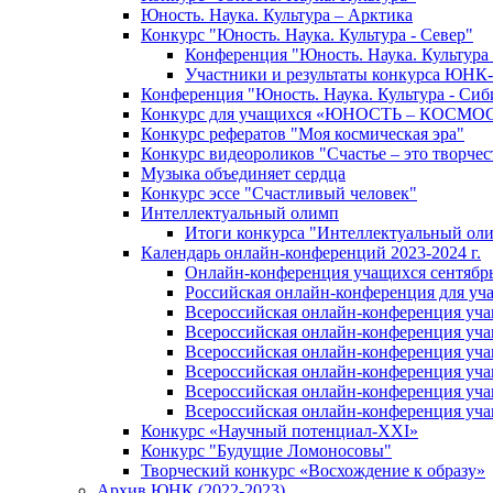
Юность. Наука. Культура – Арктика
Конкурс "Юность. Наука. Культура - Север"
Конференция "Юность. Наука. Культура 
Участники и результаты конкурса ЮНК
Конференция "Юность. Наука. Культура - Сиб
Конкурс для учащихся «ЮНОСТЬ – КОСМО
Конкурс рефератов "Моя космическая эра"
Конкурс видеороликов "Счастье – это творчес
Музыка объединяет сердца
Конкурс эссе "Cчастливый человек"
Интеллектуальный олимп
Итоги конкурса "Интеллектуальный ол
Календарь онлайн-конференций 2023-2024 г.
Онлайн-конференция учащихся сентябрь 
Российская онлайн-конференция для уч
Всероссийская онлайн-конференция учащ
Всероссийская онлайн-конференция уча
Всероссийская онлайн-конференция учащ
Всероссийская онлайн-конференция учащ
Всероссийская онлайн-конференция учащ
Всероссийская онлайн-конференция учащ
Конкурс «Научный потенциал-XXI»
Конкурс "Будущие Ломоносовы"
Творческий конкурс «Восхождение к образу»
Архив ЮНК (2022-2023)