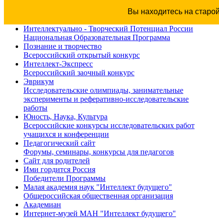
Вы находитесь на старо
Интеллектуально - Творческий Потенциал России
Национальная Образовательная Программа
Познание и творчество
Всероссийский открытый конкурс
Интеллект-Экспресс
Всероссийский заочный конкурс
Эврикум
Исследовательские олимпиады, занимательные
эксперименты и реферативно-исследовательские
работы
Юность, Наука, Культура
Всероссийские конкурсы исследовательских работ
учащихся и конференции
Педагогический сайт
Форумы, семинары, конкурсы для педагогов
Сайт для родителей
Ими гордится Россия
Победители Программы
Малая академия наук "Интеллект будущего"
Общероссийская общественная организация
Академиан
Интернет-музей МАН "Интеллект будущего"