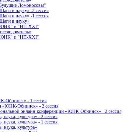
"Будущие Ломоносовы"
аги в науку» -2 сессия
аги в науку» -1 сессия
Шаги в науку»
 "ЮНК" и "НП-XXI"
исследователь»
 "ЮНК" и "НП-XXI"
К-Обнинск» - 1 сессия
я «ЮНК-Обнинск» - 2 сессия
гиональной онлайн-конференции «ЮНК-Обнинск» - 2 сессия
наука, культура» - 2 сессия
наука, культура» - 1 сессия
 наука, культура»