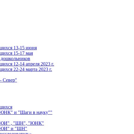
щихся 13-15 июня
щихся 15-17 мая
 дошкольников
ихся 12-14 апреля 2023 г.
ихся 22-24 марта 2023 г.
- Север"
ащихся
"ЮНК" и "Шаги в науку""
 "ЮИ" , "ШН", "ЮНК"
 "ЮИ" и "ШН"
исследователь»