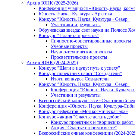
Архив ЮНК (2025-2026)
Конференция учащихся «Юность, наука, косм
Юность. Наука. Культура - Арктика
Конкурс "Юность. Наука. Культура - Север"
Участники и результаты
Обручевская звезда: свет науки на Полюсе Хо
Конкурс "Планета проектов"
Личностно-ориентированные проекты
Учебные проекты
Научно-технические проекты
Просветительские проекты
Архив ЮНК (2024-2025)
Конкурс "Шаги в науку: путь к успеху"
Конкурс проектных работ "Созидатели"
Итоги конкурса Созидатели
Конкурс "Юность. Наука. Культура - Север"
Конференция "Юность. Наука. Культура 
Участники и результаты
Всероссийский конкурс эссе «Счастливый че
Конференция «Юность. Наука. Культура-Сиби
Конкурс рефератов «Моя космическая эра»
Конкурс - акция "Счастье делать добро"
Конкурс проектных и творческих работ
Акция "Счастье строим вместе"
Всероссийские очные конференции (2024-2025