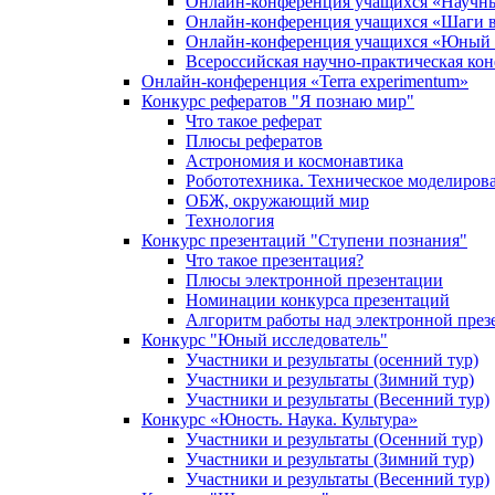
Онлайн-конференция учащихся «Научн
Онлайн-конференция учащихся «Шаги в
Онлайн-конференция учащихся «Юный 
Всероссийская научно-практическая ко
Онлайн-конференция «Terra experimentum»
Конкурс рефератов "Я познаю мир"
Что такое реферат
Плюсы рефератов
Астрономия и космонавтика
Робототехника. Техническое моделиров
ОБЖ, окружающий мир
Технология
Конкурс презентаций "Ступени познания"
Что такое презентация?
Плюсы электронной презентации
Номинации конкурса презентаций
Алгоритм работы над электронной през
Конкурс "Юный исследователь"
Участники и результаты (осенний тур)
Участники и результаты (Зимний тур)
Участники и результаты (Весенний тур)
Конкурс «Юность. Наука. Культура»
Участники и результаты (Осенний тур)
Участники и результаты (Зимний тур)
Участники и результаты (Весенний тур)