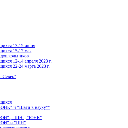
щихся 13-15 июня
щихся 15-17 мая
 дошкольников
ихся 12-14 апреля 2023 г.
ихся 22-24 марта 2023 г.
- Север"
ащихся
"ЮНК" и "Шаги в науку""
 "ЮИ" , "ШН", "ЮНК"
 "ЮИ" и "ШН"
исследователь»