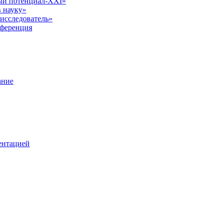
ый потенциал-XXI»
 науку»
исследователь»
нференция
ание
ентацией