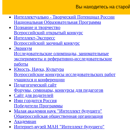
Вы находитесь на старо
Интеллектуально - Творческий Потенциал России
Национальная Образовательная Программа
Познание и творчество
Всероссийский открытый конкурс
Интеллект-Экспресс
Всероссийский заочный конкурс
Эврикум
Исследовательские олимпиады, занимательные
эксперименты и реферативно-исследовательские
работы
Юность, Наука, Культура
Всероссийские конкурсы исследовательских работ
учащихся и конференции
Педагогический сайт
Форумы, семинары, конкурсы для педагогов
Сайт для родителей
Ими гордится Россия
Победители Программы
Малая академия наук "Интеллект будущего"
Общероссийская общественная организация
Академиан
Интернет-музей МАН "Интеллект будущего"