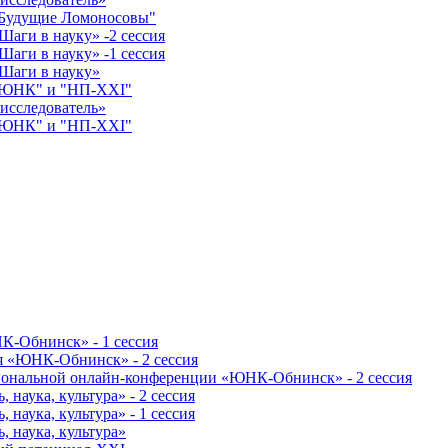
"Будущие Ломоносовы"
аги в науку» -2 сессия
аги в науку» -1 сессия
Шаги в науку»
 "ЮНК" и "НП-XXI"
исследователь»
 "ЮНК" и "НП-XXI"
К-Обнинск» - 1 сессия
я «ЮНК-Обнинск» - 2 сессия
гиональной онлайн-конференции «ЮНК-Обнинск» - 2 сессия
наука, культура» - 2 сессия
наука, культура» - 1 сессия
 наука, культура»