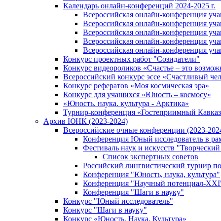
Календарь онлайн-конференций 2024-2025 г.
Всероссийская онлайн-конференция учащ
Всероссийская онлайн-конференция учащ
Всероссийская онлайн-конференция учащ
Всероссийская онлайн-конференция учащ
Всероссийская онлайн-конференция учащ
Конкурс проектных работ "Созидатели"
Конкурс видеороликов «Счастье – это возмож
Всероссийский конкурс эссе «Счастливый че
Конкурс рефератов «Моя космическая эра»
Конкурс для учащихся «Юность – космосу»
«Юность. наука. культура - Арктика»
Турнир-конференция «Гостеприимный Кавказ
Архив ЮНК (2023-2024)
Всероссийские очные конференции (2023-2024
Конференция Юный исследователь в рам
Фестиваль наук и искусств "Творческий
Список экспертных советов
Российский лингвистический турнир п
Конференция "Юность, наука, культура"
Конференция "Научный потенциал-XXI
Конференция "Шаги в науку"
Конкурс "Юный исследователь"
Конкурс "Шаги в науку"
Конкурс «Юность. Наука. Культура»