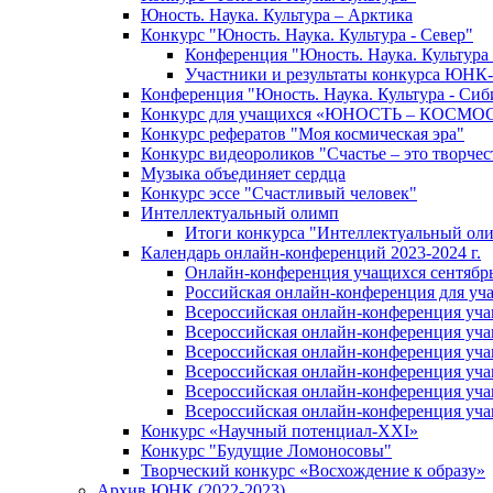
Юность. Наука. Культура – Арктика
Конкурс "Юность. Наука. Культура - Север"
Конференция "Юность. Наука. Культура 
Участники и результаты конкурса ЮНК
Конференция "Юность. Наука. Культура - Сиб
Конкурс для учащихся «ЮНОСТЬ – КОСМО
Конкурс рефератов "Моя космическая эра"
Конкурс видеороликов "Счастье – это творчес
Музыка объединяет сердца
Конкурс эссе "Cчастливый человек"
Интеллектуальный олимп
Итоги конкурса "Интеллектуальный ол
Календарь онлайн-конференций 2023-2024 г.
Онлайн-конференция учащихся сентябрь 
Российская онлайн-конференция для уч
Всероссийская онлайн-конференция учащ
Всероссийская онлайн-конференция уча
Всероссийская онлайн-конференция учащ
Всероссийская онлайн-конференция учащ
Всероссийская онлайн-конференция учащ
Всероссийская онлайн-конференция учащ
Конкурс «Научный потенциал-XXI»
Конкурс "Будущие Ломоносовы"
Творческий конкурс «Восхождение к образу»
Архив ЮНК (2022-2023)