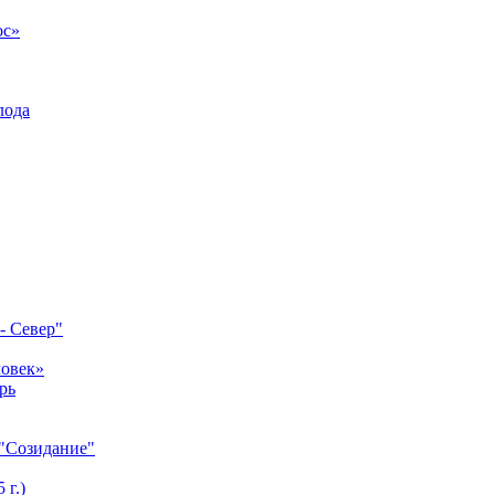
ос»
лода
- Север"
ловек»
рь
 "Созидание"
 г.)