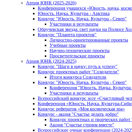
Архив ЮНК (2025-2026)
Конференция учащихся «Юность, наука, косм
Юность. Наука. Культура - Арктика
Конкурс "Юность. Наука. Культура - Север"
Участники и результаты
Обручевская звезда: свет науки на Полюсе Хо
Конкурс "Планета проектов"
Личностно-ориентированные проекты
Учебные проекты
Научно-технические проекты
Просветительские проекты
Архив ЮНК (2024-2025)
Конкурс "Шаги в науку: путь к успеху"
Конкурс проектных работ "Созидатели"
Итоги конкурса Созидатели
Конкурс "Юность. Наука. Культура - Север"
Конференция "Юность. Наука. Культура 
Участники и результаты
Всероссийский конкурс эссе «Счастливый че
Конференция «Юность. Наука. Культура-Сиби
Конкурс рефератов «Моя космическая эра»
Конкурс - акция "Счастье делать добро"
Конкурс проектных и творческих работ
Акция "Счастье строим вместе"
Всероссийские очные конференции (2024-2025