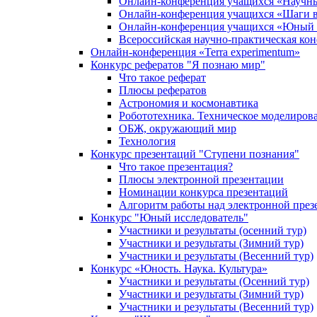
Онлайн-конференция учащихся «Научн
Онлайн-конференция учащихся «Шаги в
Онлайн-конференция учащихся «Юный 
Всероссийская научно-практическая ко
Онлайн-конференция «Terra experimentum»
Конкурс рефератов "Я познаю мир"
Что такое реферат
Плюсы рефератов
Астрономия и космонавтика
Робототехника. Техническое моделиров
ОБЖ, окружающий мир
Технология
Конкурс презентаций "Ступени познания"
Что такое презентация?
Плюсы электронной презентации
Номинации конкурса презентаций
Алгоритм работы над электронной през
Конкурс "Юный исследователь"
Участники и результаты (осенний тур)
Участники и результаты (Зимний тур)
Участники и результаты (Весенний тур)
Конкурс «Юность. Наука. Культура»
Участники и результаты (Осенний тур)
Участники и результаты (Зимний тур)
Участники и результаты (Весенний тур)