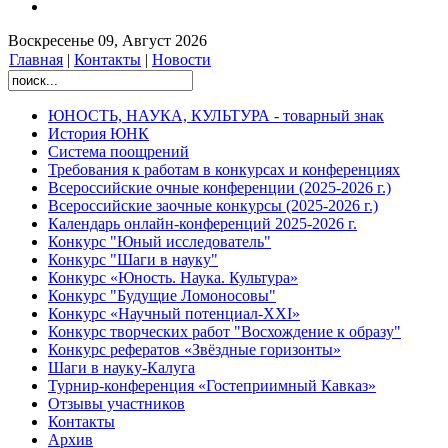
Воскресенье 09, Август 2026
Главная
|
Контакты
|
Новости
ЮНОСТЬ, НАУКА, КУЛЬТУРА - товарный знак
История ЮНК
Система поощрений
Требования к работам в конкурсах и конференциях
Всероссийские очные конференции (2025-2026 г.)
Всероссийские заочные конкурсы (2025-2026 г.)
Календарь онлайн-конференций 2025-2026 г.
Конкурс "Юный исследователь"
Конкурс "Шаги в науку"
Конкурс «Юность. Наука. Культура»
Конкурс "Будущие Ломоносовы"
Конкурс «Научный потенциал-XXI»
Конкурс творческих работ "Восхождение к образу"
Конкурс рефератов «Звёздные горизонты»
Шаги в науку-Калуга
Турнир-конференция «Гостеприимный Кавказ»
Отзывы участников
Контакты
Архив