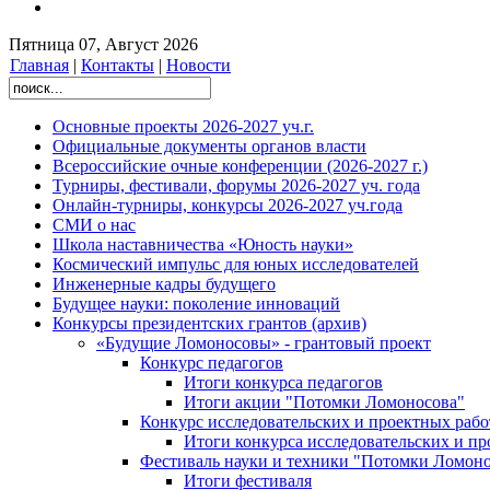
Пятница 07, Август 2026
Главная
|
Контакты
|
Новости
Основные проекты 2026-2027 уч.г.
Официальные документы органов власти
Всероссийские очные конференции (2026-2027 г.)
Турниры, фестивали, форумы 2026-2027 уч. года
Онлайн-турниры, конкурсы 2026-2027 уч.года
СМИ о нас
Школа наставничества «Юность науки»
Космический импульс для юных исследователей
Инженерные кадры будущего
Будущее науки: поколение инноваций
Конкурсы президентских грантов (архив)
«Будущие Ломоносовы» - грантовый проект
Конкурс педагогов
Итоги конкурса педагогов
Итоги акции "Потомки Ломоносова"
Конкурс исследовательских и проектных рабо
Итоги конкурса исследовательских и п
Фестиваль науки и техники "Потомки Ломоно
Итоги фестиваля