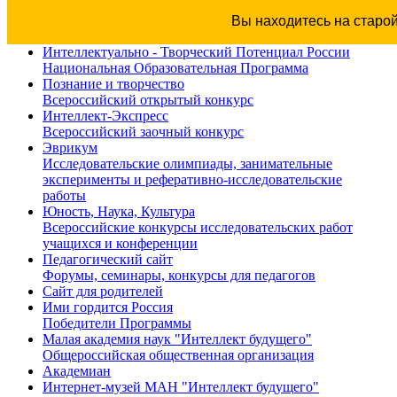
Вы находитесь на старо
Интеллектуально - Творческий Потенциал России
Национальная Образовательная Программа
Познание и творчество
Всероссийский открытый конкурс
Интеллект-Экспресс
Всероссийский заочный конкурс
Эврикум
Исследовательские олимпиады, занимательные
эксперименты и реферативно-исследовательские
работы
Юность, Наука, Культура
Всероссийские конкурсы исследовательских работ
учащихся и конференции
Педагогический сайт
Форумы, семинары, конкурсы для педагогов
Сайт для родителей
Ими гордится Россия
Победители Программы
Малая академия наук "Интеллект будущего"
Общероссийская общественная организация
Академиан
Интернет-музей МАН "Интеллект будущего"