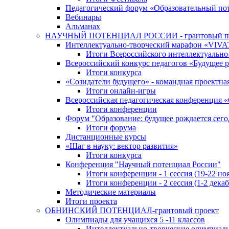
Педагогический форум «Образовательный по
Вебинары
Альманах
НАУЧНЫЙ ПОТЕНЦИАЛ РОССИИ - грантовый п
Интеллектуально-творческий марафон «VIV
Итоги Всероссийского интеллектуальн
Всероссийский конкурс педагогов «Будущее р
Итоги конкурса
«Cозидатели будущего» - командная проектная
Итоги онлайн-игры
Всероссийская педагогическая конференция 
Итоги конференции
Форум "Образование: будущее рождается сего
Итоги форума
Дистанционные курсы
«Шаг в науку: вектор развития»
Итоги конкурса
Конференция "Научный потенциал России"
Итоги конференции - 1 сессия (19-22 но
Итоги конференции - 2 сессия (1-2 декаб
Методические материалы
Итоги проекта
ОБНИНСКИЙ ПОТЕНЦИАЛ-грантовый проект
Олимпиады для учащихся 5 -11 классов
Интеллектуально-творческие олимпиад