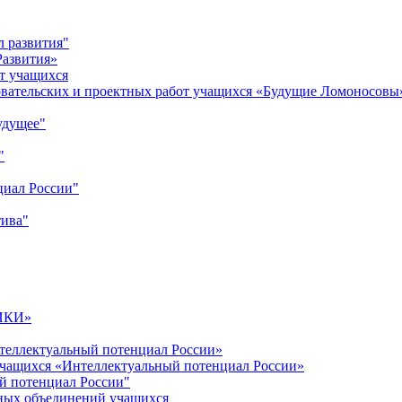
л развития"
Развития»
т учащихся
овательских и проектных работ учащихся «Будущие Ломоносовы
удущее"
"
циал России"
тива"
ИКИ»
теллектуальный потенциал России»
учащихся «Интеллектуальный потенциал России»
й потенциал России"
ных объединений учащихся