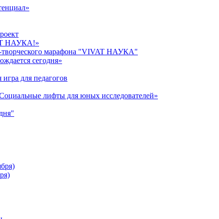
тенциал»
роект
AT НАУКА!»
о-творческого марафона "VIVAT НАУКА"
ождается сегодня»
 игра для педагогов
«Cоциальные лифты для юных исследователей»
дня"
ября)
ря)
ы