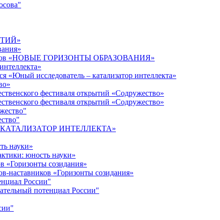
осова"
ЫТИЙ»
вания»
дагогов «НОВЫЕ ГОРИЗОНТЫ ОБРАЗОВАНИЯ»
 интеллекта»
ся «Юный исследователь – катализатор интеллекта»
во»
ественского фестиваля открытий «Содружество»
ественского фестиваля открытий «Содружество»
ужество"
ество"
кта «КАТАЛИЗАТОР ИНТЕЛЛЕКТА»
ть науки»
ктики: юность науки»
ов «Горизонты созидания»
ов-наставников «Горизонты созидания»
енциал России"
ательный потенциал России"
сии"