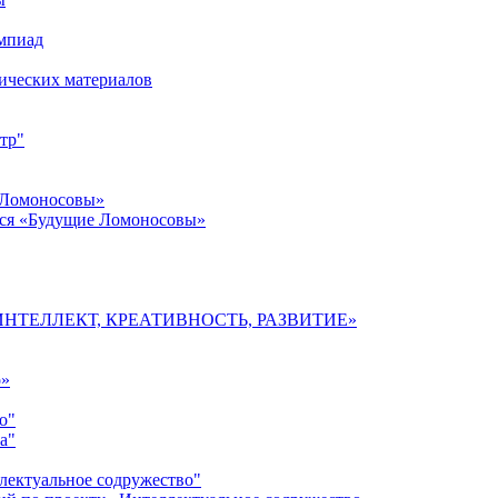
импиад
ических материалов
тр"
 Ломоносовы»
хся «Будущие Ломоносовы»
мы «ИНТЕЛЛЕКТ, КРЕАТИВНОСТЬ, РАЗВИТИЕ»
о»
о"
а"
лектуальное содружество"