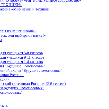
й по проекту «Интеллектуальное содружество»
 И ТЕХНИКИ»
рафона «Мир науки и техники»
совы из нашей школы»
есь: они выбирают науку!»
ы
ля учащихся 5-8 классов
ля учащихся 9-11 классов
ля учащихся 1-4 классов
кция "Будущие Ломоносовы"
ельной акции "Будущие Ломоносовы"
нциал России»
ссия)
ческий потенциал России» (2-й сессии)
ики будущих Ломоносовых"
Ломоносовых"
оекты