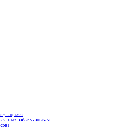
т учащихся
роектных работ учащихся
сова"