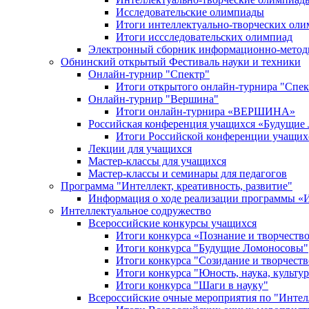
Исследовательские олимпиады
Итоги интеллектуально-творческих ол
Итоги иссследовательских олимпиад
Электронный сборник информационно-метод
Обнинский открытый Фестиваль науки и техники
Онлайн-турнир "Спектр"
Итоги открытого онлайн-турнира "Спек
Онлайн-турнир "Вершина"
Итоги онлайн-турнира «ВЕРШИНА»
Российская конференция учащихся «Будущие
Итоги Российской конференции учащи
Лекции для учащихся
Мастер-классы для учащихся
Мастер-классы и семинары для педагогов
Программа "Интеллект, креативность, развитие"
Информация о ходе реализации програм
Интеллектуальное содружество
Всероссийские конкурсы учащихся
Итоги конкурса «Познание и творчеств
Итоги конкурса "Будущие Ломоносовы"
Итоги конкурса "Созидание и творчеств
Итоги конкурса "Юность, наука, культур
Итоги конкурса "Шаги в науку"
Всероссийские очные мероприятия по "Интел