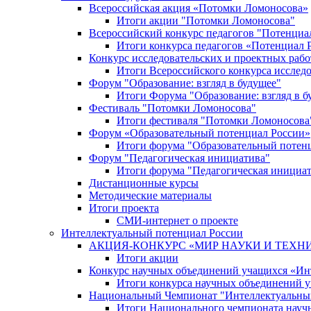
Всероссийская акция «Потомки Ломоносова»
Итоги акции "Потомки Ломоносова"
Всероссийский конкурс педагогов "Потенциа
Итоги конкурса педагогов «Потенциал 
Конкурс исследовательских и проектных рабо
Итоги Всероссийского конкурса исслед
Форум "Образование: взгляд в будущее"
Итоги Форума "Образование: взгляд в б
Фестиваль "Потомки Ломоносова"
Итоги фестиваля "Потомки Ломоносова
Форум «Образовательный потенциал России»
Итоги форума "Образовательный потен
Форум "Педагогическая инициатива"
Итоги форума "Педагогическая инициа
Дистанционные курсы
Методические материалы
Итоги проекта
СМИ-интернет о проекте
Интеллектуальный потенциал России
АКЦИЯ-КОНКУРС «МИР НАУКИ И ТЕХН
Итоги акции
Конкурс научных объединений учащихся «Ин
Итоги конкурса научных объединений 
Национальный Чемпионат "Интеллектуальны
Итоги Национального чемпионата науч