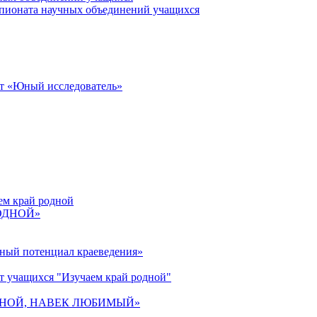
пионата научных объединений учащихся
от «Юный исследователь»
ем край родной
РОДНОЙ»
ьный потенциал краеведения»
т учащихся "Изучаем край родной"
 РОДНОЙ, НАВЕК ЛЮБИМЫЙ»