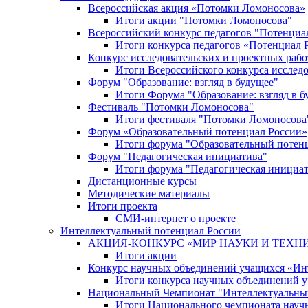
Всероссийская акция «Потомки Ломоносова»
Итоги акции "Потомки Ломоносова"
Всероссийский конкурс педагогов "Потенциа
Итоги конкурса педагогов «Потенциал 
Конкурс исследовательских и проектных рабо
Итоги Всероссийского конкурса исслед
Форум "Образование: взгляд в будущее"
Итоги Форума "Образование: взгляд в б
Фестиваль "Потомки Ломоносова"
Итоги фестиваля "Потомки Ломоносова
Форум «Образовательный потенциал России»
Итоги форума "Образовательный потен
Форум "Педагогическая инициатива"
Итоги форума "Педагогическая инициа
Дистанционные курсы
Методические материалы
Итоги проекта
СМИ-интернет о проекте
Интеллектуальный потенциал России
АКЦИЯ-КОНКУРС «МИР НАУКИ И ТЕХН
Итоги акции
Конкурс научных объединений учащихся «Ин
Итоги конкурса научных объединений 
Национальный Чемпионат "Интеллектуальны
Итоги Национального чемпионата науч