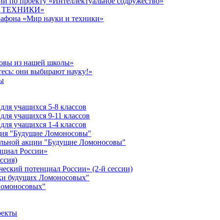
й по проекту «Интеллектуальное содружество»
 И ТЕХНИКИ»
рафона «Мир науки и техники»
совы из нашей школы»
есь: они выбирают науку!»
ы
ля учащихся 5-8 классов
ля учащихся 9-11 классов
ля учащихся 1-4 классов
кция "Будущие Ломоносовы"
ельной акции "Будущие Ломоносовы"
нциал России»
ссия)
ческий потенциал России» (2-й сессии)
ики будущих Ломоносовых"
Ломоносовых"
оекты