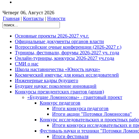
Четверг 06, Август 2026
Главная
|
Контакты
|
Новости
Основные проекты 2026-2027 уч.г.
Официальные документы органов власти
Всероссийские очные конференции (2026-2027 г.)
Турниры, фестивали, форумы 2026-2027 уч. года
Онлайн-турниры, конкурсы 2026-2027 уч.года
СМИ о нас
Школа наставничества «Юность науки»
Космический импульс для юных исследователей
Инженерные кадры будущего
Будущее науки: поколение инноваций
Конкурсы президентских грантов (архив)
«Будущие Ломоносовы» - грантовый проект
Конкурс педагогов
Итоги конкурса педагогов
Итоги акции "Потомки Ломоносова"
Конкурс исследовательских и проектных рабо
Итоги конкурса исследовательских и п
Фестиваль науки и техники "Потомки Ломоно
Итоги фестиваля