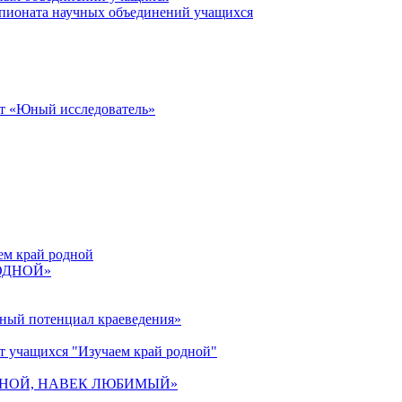
пионата научных объединений учащихся
от «Юный исследователь»
ем край родной
РОДНОЙ»
ьный потенциал краеведения»
т учащихся "Изучаем край родной"
 РОДНОЙ, НАВЕК ЛЮБИМЫЙ»