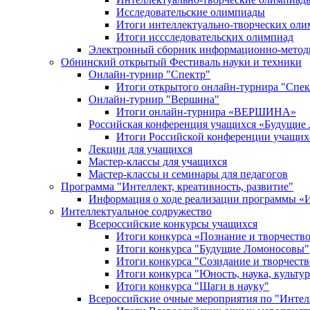
Исследовательские олимпиады
Итоги интеллектуально-творческих ол
Итоги иссследовательских олимпиад
Электронный сборник информационно-метод
Обнинский открытый Фестиваль науки и техники
Онлайн-турнир "Спектр"
Итоги открытого онлайн-турнира "Спек
Онлайн-турнир "Вершина"
Итоги онлайн-турнира «ВЕРШИНА»
Российская конференция учащихся «Будущие
Итоги Российской конференции учащи
Лекции для учащихся
Мастер-классы для учащихся
Мастер-классы и семинары для педагогов
Программа "Интеллект, креативность, развитие"
Информация о ходе реализации програм
Интеллектуальное содружество
Всероссийские конкурсы учащихся
Итоги конкурса «Познание и творчеств
Итоги конкурса "Будущие Ломоносовы"
Итоги конкурса "Созидание и творчеств
Итоги конкурса "Юность, наука, культур
Итоги конкурса "Шаги в науку"
Всероссийские очные мероприятия по "Интел