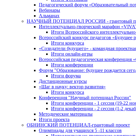
Педагогический форум «Образовательный по
Вебинары
Альманах
НАУЧНЫЙ ПОТЕНЦИАЛ РОССИИ - грантовый п
Интеллектуально-творческий марафон «VIV
Итоги Всероссийского интеллектуальн
Всероссийский конкурс педагогов «Будущее р
Итоги конкурса
«Cозидатели будущего» - командная проектная
Итоги онлайн-игры
Всероссийская педагогическая конференция 
Итоги конференции
Форум "Образование: будущее рождается сего
Итоги форума
Дистанционные курсы
«Шаг в науку: вектор развития»
Итоги конкурса
Конференция "Научный потенциал России"
Итоги конференции - 1 сессия (19-22 но
Итоги конференции - 2 сессия (1-2 декаб
Методические материалы
Итоги проекта
ОБНИНСКИЙ ПОТЕНЦИАЛ-грантовый проект
Олимпиады для учащихся 5 -11 классов
Интеллектуально-творческие олимпиад