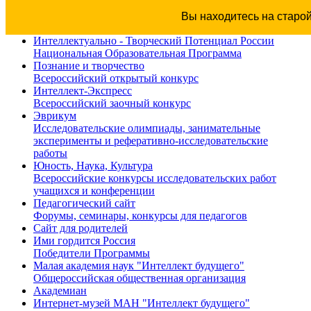
Вы находитесь на старо
Интеллектуально - Творческий Потенциал России
Национальная Образовательная Программа
Познание и творчество
Всероссийский открытый конкурс
Интеллект-Экспресс
Всероссийский заочный конкурс
Эврикум
Исследовательские олимпиады, занимательные
эксперименты и реферативно-исследовательские
работы
Юность, Наука, Культура
Всероссийские конкурсы исследовательских работ
учащихся и конференции
Педагогический сайт
Форумы, семинары, конкурсы для педагогов
Сайт для родителей
Ими гордится Россия
Победители Программы
Малая академия наук "Интеллект будущего"
Общероссийская общественная организация
Академиан
Интернет-музей МАН "Интеллект будущего"