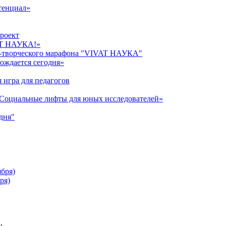
тенциал»
роект
AT НАУКА!»
о-творческого марафона "VIVAT НАУКА"
ождается сегодня»
 игра для педагогов
«Cоциальные лифты для юных исследователей»
дня"
ября)
ря)
ы