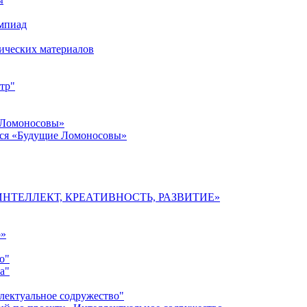
импиад
ических материалов
тр"
 Ломоносовы»
хся «Будущие Ломоносовы»
мы «ИНТЕЛЛЕКТ, КРЕАТИВНОСТЬ, РАЗВИТИЕ»
о»
о"
а"
лектуальное содружество"