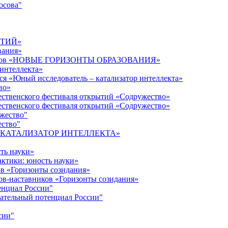
осова"
ЫТИЙ»
вания»
дагогов «НОВЫЕ ГОРИЗОНТЫ ОБРАЗОВАНИЯ»
 интеллекта»
ся «Юный исследователь – катализатор интеллекта»
во»
ественского фестиваля открытий «Содружество»
ественского фестиваля открытий «Содружество»
ужество"
ество"
кта «КАТАЛИЗАТОР ИНТЕЛЛЕКТА»
ть науки»
ктики: юность науки»
ов «Горизонты созидания»
ов-наставников «Горизонты созидания»
енциал России"
ательный потенциал России"
сии"