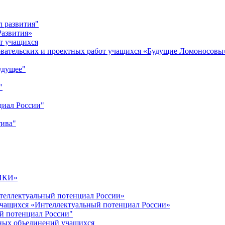
л развития"
Развития»
т учащихся
овательских и проектных работ учащихся «Будущие Ломоносовы
удущее"
"
циал России"
тива"
ИКИ»
теллектуальный потенциал России»
учащихся «Интеллектуальный потенциал России»
й потенциал России"
ных объединений учащихся