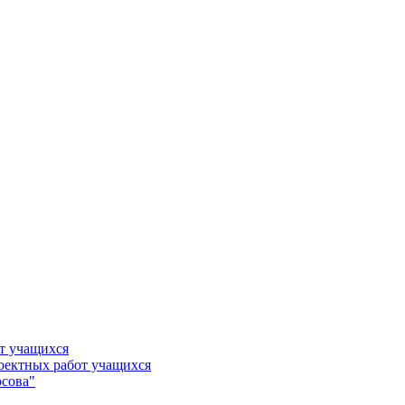
т учащихся
роектных работ учащихся
сова"