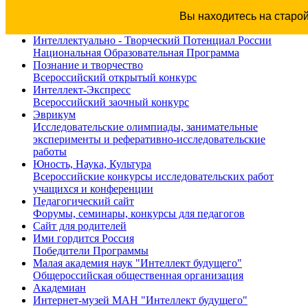
Вы находитесь на старо
Интеллектуально - Творческий Потенциал России
Национальная Образовательная Программа
Познание и творчество
Всероссийский открытый конкурс
Интеллект-Экспресс
Всероссийский заочный конкурс
Эврикум
Исследовательские олимпиады, занимательные
эксперименты и реферативно-исследовательские
работы
Юность, Наука, Культура
Всероссийские конкурсы исследовательских работ
учащихся и конференции
Педагогический сайт
Форумы, семинары, конкурсы для педагогов
Сайт для родителей
Ими гордится Россия
Победители Программы
Малая академия наук "Интеллект будущего"
Общероссийская общественная организация
Академиан
Интернет-музей МАН "Интеллект будущего"