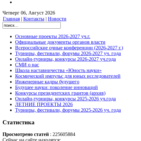
Четверг 06, Август 2026
Главная
|
Контакты
|
Новости
Основные проекты 2026-2027 уч.г.
Официальные документы органов власти
Всероссийские очные конференции (2026-2027 г.)
Турниры, фестивали, форумы 2026-2027 уч. года
Онлайн-турниры, конкурсы 2026-2027 уч.года
СМИ о нас
Школа наставничества «Юность науки»
Космический импульс для юных исследователей
Инженерные кадры будущего
Будущее науки: поколение инноваций
Конкурсы президентских грантов (архив)
Онлайн-турниры, конкурсы 2025-2026 уч.года
ЛЕТНИЕ ПРОЕКТЫ 2026
Турниры, фестивали, форумы 2025-2026 уч. года
Статистика
Просмотрено статей
: 225605884
Сейчас на сайте находятся: