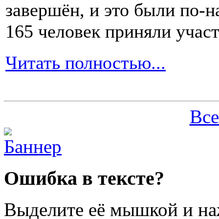
есть
завершён, и это были по-н
1-
2
165 человек приняли участ
раза
в
день
Читать полностью...
хотя
бы
по
1-
2
Все
столовых
ложки.
Вся
Ошибка в тексте?
пища,
которая
будет
Выделите её мышкой и н
поступать