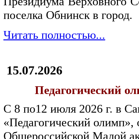
Президиума Верховного С
крупяных
отваров,
поселка Обнинск в город.
например,
рисового
Читать полностью...
без
добавления
соли
и
сахара,
а
15.07.2026
затем
можно
перейти
Педагогический ол
на
каши-
С 8 по12 июля 2026 г. в 
размазни,
которые
«Педагогический олимп»,
следует
варить
Общероссийской Малой ак
долго