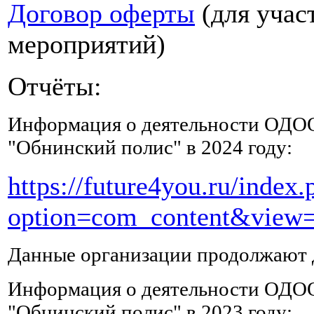
Договор оферты
(для учас
много
жидкости,
мероприятий)
можно
процеженные
клюквенные
Отчёты:
морсы
и
Информация о деятельности ОДО
компоты
из
"Обнинский полис" в 2024 году:
сухофруктов,
в
https://future4you.ru/index.
которых
должны
option=com_content&view=
быть
курага
и
Данные организации продолжают д
чернослив,
содержащие
Информация о деятельности ОДО
натрий,
магний
"Обнинский полис" в 2023 году: