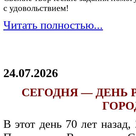
переваривания
с удовольствием!
которых
может
спровоцировать
Читать полностью...
брожение
и
гниение.
Это
свежие
овощи
и
24.07.2026
фрукты,
продукты,
содержащие
дрожжи
,
СЕГОДНЯ — ДЕНЬ
черный
хлеб.
ГОРОД
Начать
питание
следует
В этот день 70 лет назад,
сначала
с