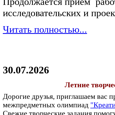
Продолжается прием работ
зависимости
от
возраста
пациента
исследовательских и прое
–
ребенок
это
Читать полностью...
или
взрослый
человек,
в
первое
время
после
перенесенного
отравления
30.07.2026
необходимо
полностью
исключить
Летние творч
из
рациона
Дорогие друзья, приглашаем вас п
любые
межпредметных олимпиад
"Креати
продукты,
процесс
Свежие творческие задания помогу