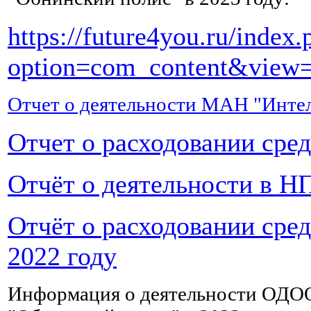
и
калий,
https://future4you.ru/index.
а
также
option=com_content&view=
другие
микроэлементы,
которые
Отчет о деятельности МАН "Интел
были
вымыты
Отчет о расходовании сре
из
организма
при
отравлении
.
Отчёт о деятельности в НП
Хотя
бы
Отчёт о расходовании сре
2-
3
2022 году
раза
в
день
Информация о деятельности ОДО
нужно