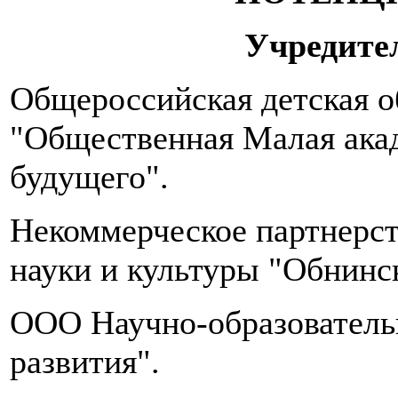
в
день.
Учредите
Количество
приемов
пищи
Общероссийская детская о
–
5-
"Общественная Малая ака
6
раз
будущего".
в
сутки,
желательно,
Некоммерческое партнерст
в
одно
науки и культуры "Обнинс
и
то
OOO Научно-образователь
же
время.
развития".
Необходимо
пить