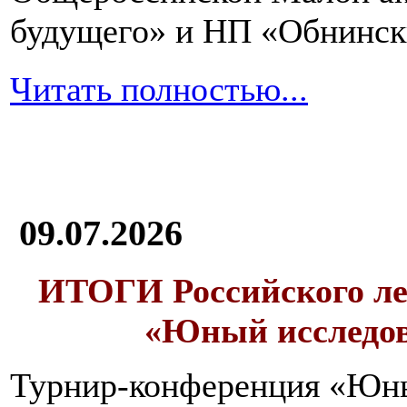
и
будущего» и НП «Обнинск
в
большом
количестве
Читать полностью...
воды.
Овсяная
каша-
размазня
должна
09.07.2026
быть
обязательно
в
ИТОГИ
Российского л
меню
выздоравливающего
«Юный исследо
после
отравления.
Ее
Турнир-конференция «Юн
необходимо