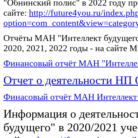
"Обнинский полис" в 2022 году пр
выпивать
по
сайте:
http://future4you.ru/index.ph
чашке
option=com_content&view=catego
зеленого
чая,
можно
Отчёты МАН "Интеллект будущего"
с
2020, 2021, 2022 годы - на сайте
лимоном.
Финансовый отчёт МАН "Интеллект
Жирное,
Отчет о деятельности НП 
копченое,
острое
и
Финасовый отчёт МАН Интеллект б
соленое
после
Информация о деятельно
сильного
отравления
будущего" в 2020/2021 уч
можно
начать