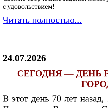
переваривания
с удовольствием!
которых
может
спровоцировать
Читать полностью...
брожение
и
гниение.
Это
свежие
овощи
и
24.07.2026
фрукты,
продукты,
содержащие
дрожжи
,
СЕГОДНЯ — ДЕНЬ
черный
хлеб.
ГОРОД
Начать
питание
следует
В этот день 70 лет назад,
сначала
с