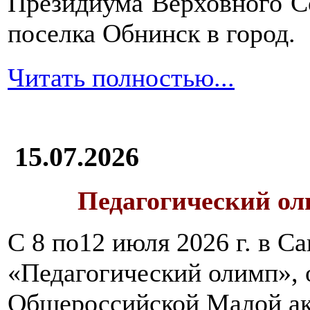
Президиума Верховного С
крупяных
отваров,
поселка Обнинск в город.
например,
рисового
Читать полностью...
без
добавления
соли
и
сахара,
а
15.07.2026
затем
можно
перейти
Педагогический ол
на
каши-
С 8 по12 июля 2026 г. в 
размазни,
которые
«Педагогический олимп»,
следует
варить
Общероссийской Малой ак
долго