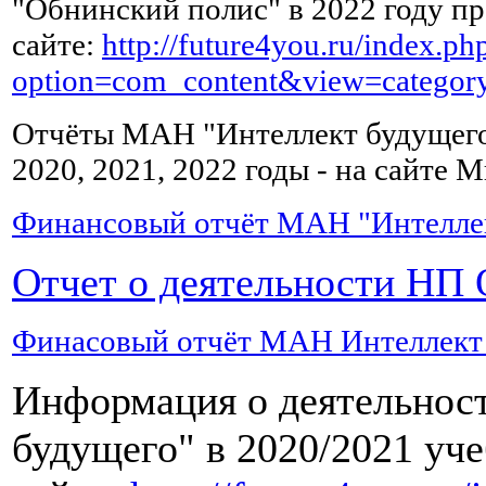
"Обнинский полис" в 2022 году пр
выпивать
по
сайте:
http://future4you.ru/index.ph
чашке
option=com_content&view=catego
зеленого
чая,
можно
Отчёты МАН "Интеллект будущего"
с
2020, 2021, 2022 годы - на сайте
лимоном.
Финансовый отчёт МАН "Интеллект
Жирное,
Отчет о деятельности НП 
копченое,
острое
и
Финасовый отчёт МАН Интеллект б
соленое
после
Информация о деятельно
сильного
отравления
будущего" в 2020/2021 уч
можно
начать