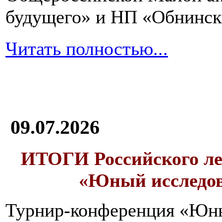
и
будущего» и НП «Обнинск
в
большом
количестве
Читать полностью...
воды.
Овсяная
каша-
размазня
должна
09.07.2026
быть
обязательно
в
ИТОГИ
Российского л
меню
выздоравливающего
«Юный исследо
после
отравления.
Ее
Турнир-конференция «Юн
необходимо