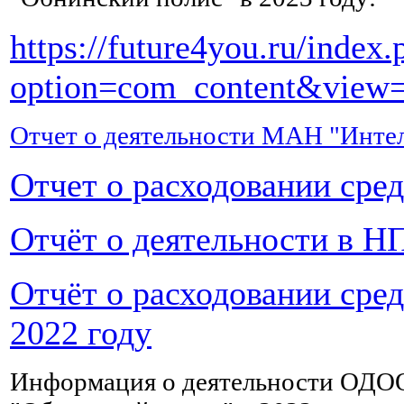
и
калий,
https://future4you.ru/index.
а
также
option=com_content&view=
другие
микроэлементы,
которые
Отчет о деятельности МАН "Интел
были
вымыты
Отчет о расходовании сре
из
организма
при
отравлении
.
Отчёт о деятельности в НП
Хотя
бы
Отчёт о расходовании сре
2-
3
2022 году
раза
в
день
Информация о деятельности ОДО
нужно