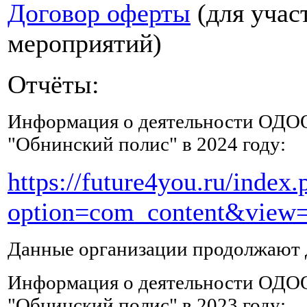
Договор оферты
(для учас
много
жидкости,
мероприятий)
можно
процеженные
клюквенные
Отчёты:
морсы
и
Информация о деятельности ОДО
компоты
из
"Обнинский полис" в 2024 году:
сухофруктов,
в
https://future4you.ru/index.
которых
должны
option=com_content&view=
быть
курага
и
Данные организации продолжают д
чернослив,
содержащие
Информация о деятельности ОДО
натрий,
магний
"Обнинский полис" в 2023 году: