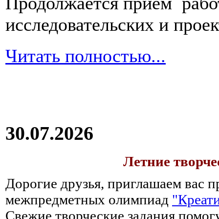
Продолжается прием работ
зависимости
от
возраста
пациента
исследовательских и прое
–
ребенок
это
Читать полностью...
или
взрослый
человек,
в
первое
время
после
перенесенного
отравления
30.07.2026
необходимо
полностью
исключить
Летние творч
из
рациона
Дорогие друзья, приглашаем вас п
любые
межпредметных олимпиад
"Креати
продукты,
процесс
Свежие творческие задания помогу