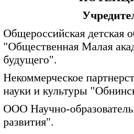
в
день.
Учредите
Количество
приемов
пищи
Общероссийская детская о
–
5-
"Общественная Малая ака
6
раз
будущего".
в
сутки,
желательно,
Некоммерческое партнерст
в
одно
науки и культуры "Обнинс
и
то
OOO Научно-образователь
же
время.
развития".
Необходимо
пить