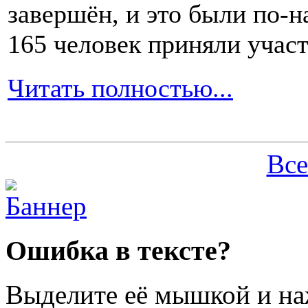
есть
завершён, и это были по-н
1-
2
165 человек приняли участ
раза
в
день
Читать полностью...
хотя
бы
по
1-
2
Все
столовых
ложки.
Вся
Ошибка в тексте?
пища,
которая
будет
Выделите её мышкой и н
поступать